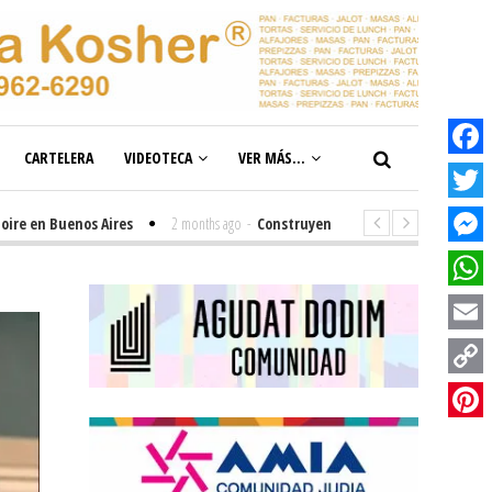
CARTELERA
VIDEOTECA
VER MÁS...
Facebook
Twitter
 Buenos Aires
2 months ago
-
Construyendo el futuro de la inclusión en 
Messenge
WhatsAp
Email
Copy
Link
Pinterest