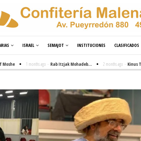
RIAS
ISRAEL
SEMAJOT
INSTITUCIONES
CLASIFICADOS
e
1 months ago
-
Rab Itzjak Mohadeb...
2 months ago
-
Kinus Toire en