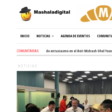
INICIO
NOTICIAS
AGENDA DE EVENTOS
COMUNITA
3 weeks ago
-
Renovado entusiasmo en el Beit Midrash Ohel Yosef Mosh
COMUNITARIAS
NOTICIAS