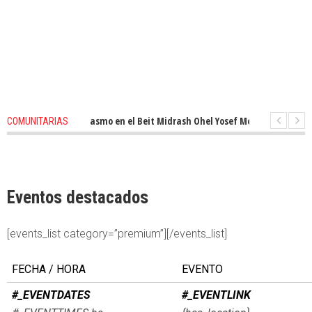
enovado entusiasmo en el Beit Midrash Ohel Yosef Moshe
1 months ago
COMUNITARIAS
Para despues de Pesaj preparate para otro de semana inspirador en Panam
Eventos destacados
[events_list category=”premium”][/events_list]
FECHA / HORA
EVENTO
#_EVENTDATES
#_EVENTLINK