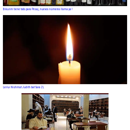
Bikurim tiene todo para Pesaj, nuevos números llama ya !
Leilui Nishmat Judith bat Sara ZL