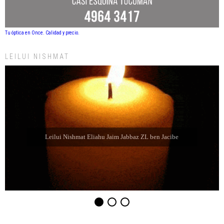
Tu óptica en Once. Calidad y precio.
LEILUI NISHMAT
Leilui Nishmat Sara bat Farida Chabube ZL