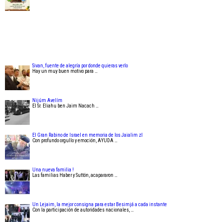
Sivan, fuente de alegría por donde quieras verlo
Hay un muy buen motivo para …
Nijúm Avelím
El Sr. Eliahu ben Jaim Nacach …
El Gran Rabino de Israel en memoria de los Jaialim zl
Con profundo orgullo y emoción, AYUDA …
Una nueva familia !
Las familias Haber y Suttón, acapararon …
Un Lejaim, la mejor consigna para estar Besimjá a cada instante
Con la participación de autoridades nacionales, …