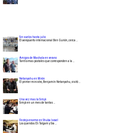
Sin vuelos hasta julio
El aeropuerto internacional Ben Gurión, cerca …
Amigos de Mashala en verano
Tantísimas postales que corresponden a la …
Netanyahu en Mirón
El primer ministro, Benjamín Netanyahu, visitó …
Una vez mas la Simjá
Simjá en un mes de tantas …
Festejo enorme en Shuba Israel
Los queridos Eli Talgam y Sra …