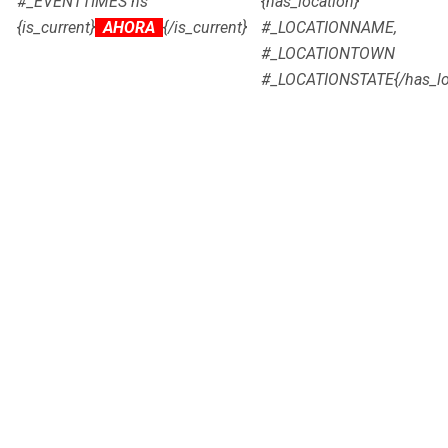
#_EVENTTIMES hs
{has_location}
{is_current}
AHORA
{/is_current}
#_LOCATIONNAME,
#_LOCATIONTOWN
#_LOCATIONSTATE
{/has_l