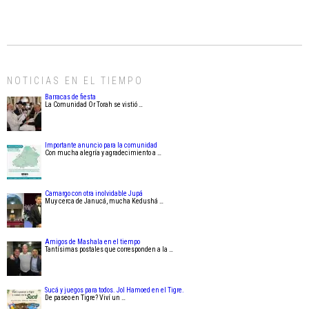
NOTICIAS EN EL TIEMPO
Barracas de fiesta
La Comunidad Or Torah se vistió …
Importante anuncio para la comunidad
Con mucha alegría y agradecimiento a …
Camargo con otra inolvidable Jupá
Muy cerca de Janucá, mucha Kedushá …
Amigos de Mashala en el tiempo
Tantísimas postales que corresponden a la …
Sucá y juegos para todos. Jol Hamoed en el Tigre.
De paseo en Tigre? Viví un …