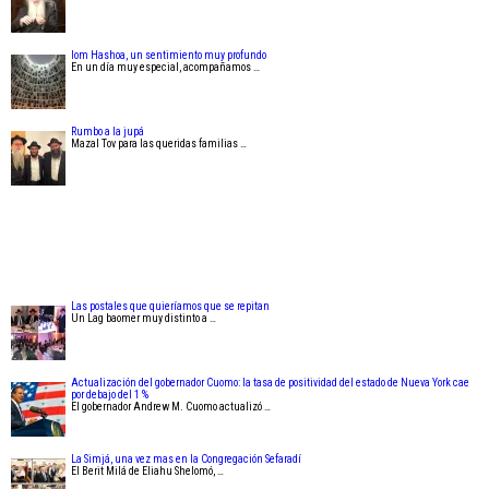
Iom Hashoa, un sentimiento muy profundo
En un día muy especial, acompañamos …
Rumbo a la jupá
Mazal Tov para las queridas familias …
Las postales que quieríamos que se repitan
Un Lag baomer muy distinto a …
Actualización del gobernador Cuomo: la tasa de positividad del estado de Nueva York cae
por debajo del 1 %
El gobernador Andrew M. Cuomo actualizó …
La Simjá, una vez mas en la Congregación Sefaradí
El Berit Milá de Eliahu Shelomó, …