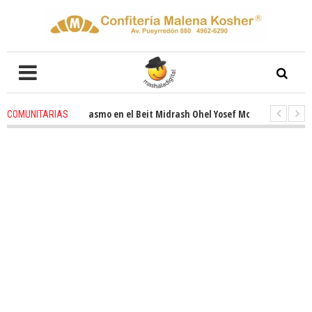
novado entusiasmo en el Beit Midrash Ohel Yosef Moshe
1 months ago
-
COMUNITARIAS
ara despues de Pesaj preparate para otro de semana inspirador en Panamá