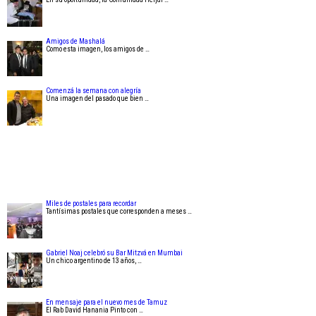
Amigos de Mashalá
Como esta imagen, los amigos de …
Comenzá la semana con alegría
Una imagen del pasado que bien …
Miles de postales para recordar
Tantísimas postales que corresponden a meses …
Gabriel Noaj celebró su Bar Mitzvá en Mumbai
Un chico argentino de 13 años, …
En mensaje para el nuevo mes de Tamuz
El Rab David Hanania Pinto con …