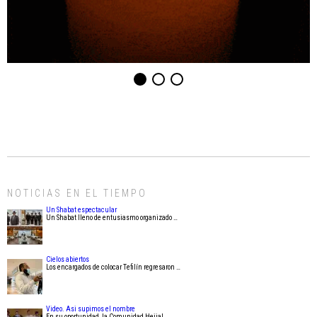
NOTICIAS EN EL TIEMPO
Un Shabat espectacular
Un Shabat lleno de entusiasmo organizado …
Cielos abiertos
Los encargados de colocar Tefilín regresaron …
Video. Asi supimos el nombre
En su oportunidad, la Comunidad Heijal …