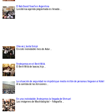
El Rab David Yosef en Argentina
La extensa agenda programada es llevada …
Otra vez, tanta Simjá
En este inolvidable mes de Adar …
Festejamos en el Berit Milá.
El Berit Milá de Iaacov, hijo …
La situación de seguridad no impidió que medio millón de personas llegaran al Kotel
A la sombra de las tensiones …
En una inolvidable, festejamos la llegada de Shmuel
Las imágenes de Mashladigital – Fotografía …