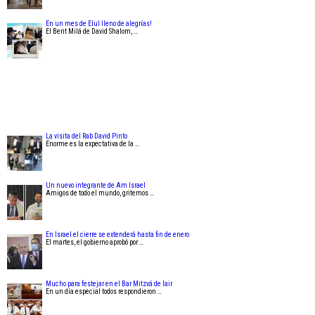
En un mes de Elul lleno de alegrías!
El Berit Milá de David Shalom, …
La visita del Rab David Pinto
Enorme es la expectativa de la …
Un nuevo integrante de Am Israel
Amigos de todo el mundo, gritemos …
En Israel el cierre se extenderá hasta fin de enero
El martes, el gobierno aprobó por …
Mucho para festejar en el Bar Mitzvá de Iair
En un día especial todos respondieron …