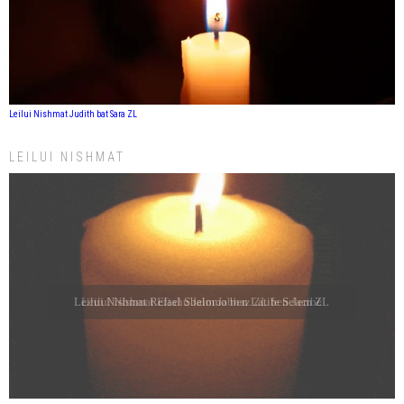
Leilui Nishmat Judith bat Sara ZL
LEILUI NISHMAT
Leilui Nishmat Refael Shelomo ben Latife Selem ZL