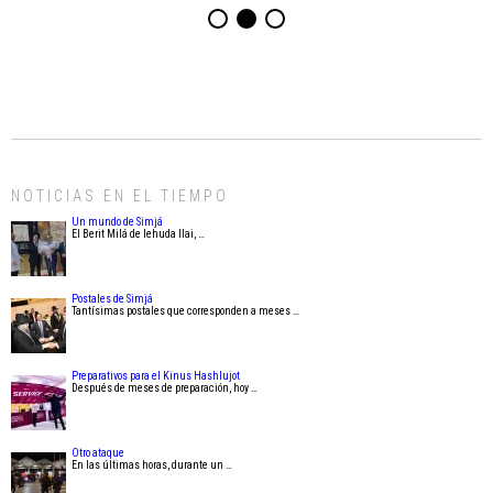
NOTICIAS EN EL TIEMPO
Un mundo de Simjá
El Berit Milá de Iehuda Ilai, …
Postales de Simjá
Tantísimas postales que corresponden a meses …
Preparativos para el Kinus Hashlujot
Después de meses de preparación, hoy …
Otro ataque
En las últimas horas, durante un …