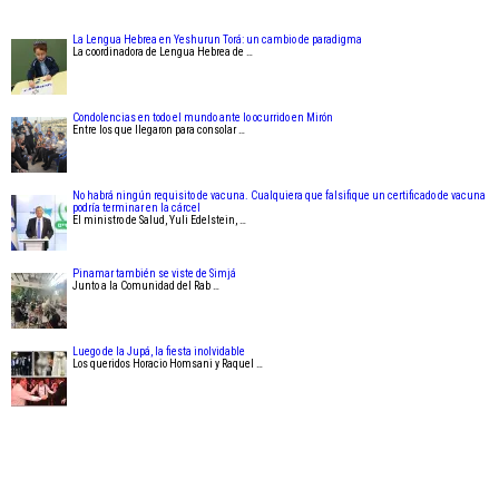
La Lengua Hebrea en Yeshurun Torá: un cambio de paradigma
La coordinadora de Lengua Hebrea de …
Condolencias en todo el mundo ante lo ocurrido en Mirón
Entre los que llegaron para consolar …
No habrá ningún requisito de vacuna. Cualquiera que falsifique un certificado de vacuna
podría terminar en la cárcel
El ministro de Salud, Yuli Edelstein, …
Pinamar también se viste de Simjá
Junto a la Comunidad del Rab …
Luego de la Jupá, la fiesta inolvidable
Los queridos Horacio Homsani y Raquel …