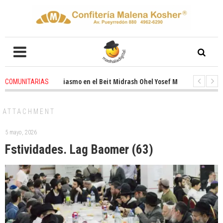
Renovado entusiasmo en el Beit Midrash Ohel Yosef Moshe
4 weeks ago
COMUNITARIAS
Para despues de Pesaj preparate para otro de semana inspirador en Pan
ATTACHMENT
5 mayo, 2026
Fstividades. Lag Baomer (63)