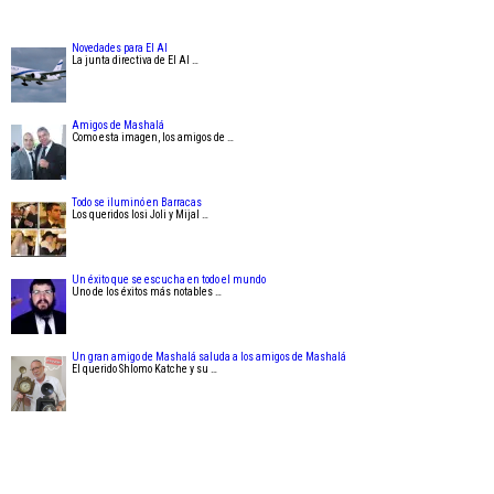
Novedades para El Al
La junta directiva de El Al …
Amigos de Mashalá
Como esta imagen, los amigos de …
Todo se iluminó en Barracas
Los queridos Iosi Joli y Mijal …
Un éxito que se escucha en todo el mundo
Uno de los éxitos más notables …
Un gran amigo de Mashalá saluda a los amigos de Mashalá
El querido Shlomo Katche y su …