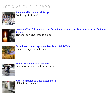
NOTICIAS EN EL TIEMPO
Amigos de Mashalá en el tiempo
Con la llegada de las 3 …
Levaya en Vivo. El final mas triste. Encontraron el cuerpo del Rabino de Jabad en Emiratos
Arabes
Transmitio en Vivo Desde la réplica …
Es un buen momento para ayudar a la Ieshivá de Tzfat.
Uno de los lugares donde mas …
Multas a ciclistas en Nueva York
Después de una series de accidentes …
Abren los locales de Once y Avellaneda
El 98% de los comercios de …