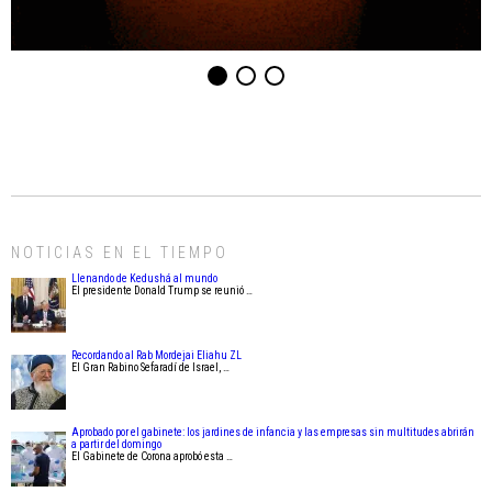
NOTICIAS EN EL TIEMPO
Llenando de Kedushá al mundo
El presidente Donald Trump se reunió …
Recordando al Rab Mordejai Eliahu ZL
El Gran Rabino Sefaradí de Israel, …
Aprobado por el gabinete: los jardines de infancia y las empresas sin multitudes abrirán
a partir del domingo
El Gabinete de Corona aprobó esta …