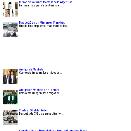
Bienvenido a Vinos Montesano la Argentina
La línea más grande de América …
Mas de 20 en un Minian en Frankfurt
Uno de los aeropuertos mas transitados …
Amigos de Mashalá
Como esta imagen, los amigos de …
Amigos de Mashala en el tiempo
Como esta imagen, los amigos de …
Visita al Ohel del Rebe
Después de 738 días en cautiverio, …
Cerrado. Será en 30 ciudades, a partir del lunes en Israel