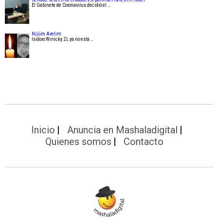
El Gabinete de Coronavirus decidió el …
Nijúm Avelim
Isidoro Winicky ZL ya no esta …
Inicio
Anuncia en Mashaladigital
Quienes somos
Contacto