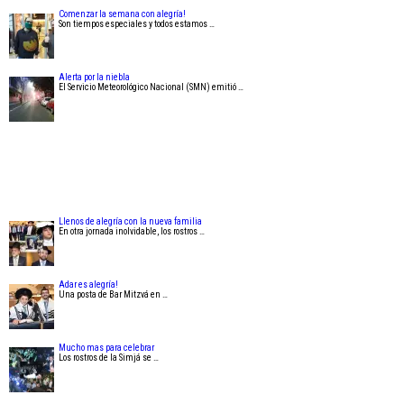
Comenzar la semana con alegría!
Son tiempos especiales y todos estamos …
Alerta por la niebla
El Servicio Meteorológico Nacional (SMN) emitió …
Llenos de alegría con la nueva familia
En otra jornada inolvidable, los rostros …
Adar es alegría!
Una posta de Bar Mitzvá en …
Mucho mas para celebrar
Los rostros de la Simjá se …