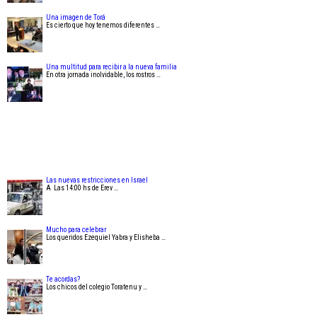
Una imagen de Torá
Es cierto que hoy tenemos diferentes …
Una multitud para recibir a la nueva familia
En otra jornada inolvidable, los rostros …
Las nuevas restricciones en Israel
A Las 14:00 hs de Erev …
Mucho para celebrar
Los queridos Ezequiel Yabra y Elisheba …
Te acordas?
Los chicos del colegio Toratenu y …