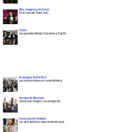
Mas imágenes de Simjá
En el mes de Tevet, nos …
Varón!
Los queridos Randy Guershon y Yudith …
Se pospone Kosherfest
Las restricciones en curso debido a …
Amigos de Mashala
Como esta imagen, los amigos de …
Emocionante Havdalá
Los seis rehenes vivos restantes que …