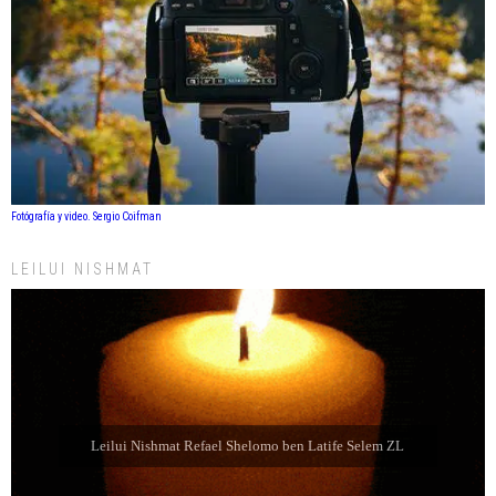
Fotógrafía y video. Sergio Coifman
LEILUI NISHMAT
Leilui Nishmat Refael Shelomo ben Latife Selem ZL