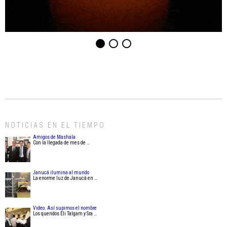
NOTICIAS EN EL TIEMPO
Amigos de Mashala
Con la llegada de mes de …
Janucá ilumina al mundo
La enorme luz de Janucá en …
Video. Así supimos el nombre
Los queridos Eli Talgam y Sra …