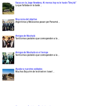
Vacas en la Jorge Newbery. Al menos hoy no le harán “Shejitá”
Lo que faltaba en la tarde …
Muy cerca del objetivo
Argentinos y Mexicanos pasan por Panamá …
Amigos de Mashalá
Tantísimas postales que corresponden a la …
Amigos de Mashalá en el tiempo
Tantísimas postales que corresponden a la …
Ayudar a nuestros soldados
Muchos Bajurím de Ieshivot en Israel …