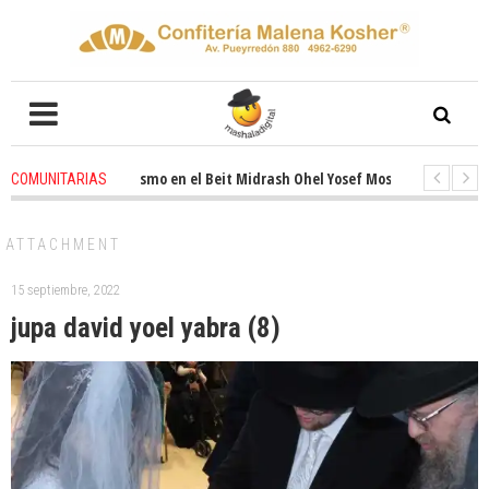
ovado entusiasmo en el Beit Midrash Ohel Yosef Moshe
1 months ago
-
COMUNITARIAS
ra despues de Pesaj preparate para otro de semana inspirador en Panamá
ATTACHMENT
15 septiembre, 2022
jupa david yoel yabra (8)