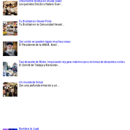
Otro enorme festejo en Shuba Israel
Los queridos Eliezer y Hadasi Duer …
Tu Bishbat en Hevrat Pinto
Tu Bishbat en la Comunidad Hevrat …
Con unión se pueden lograr muchas cosas
El Presidente de la AMIA. Ariel …
Tras desastre de Mirón: Impulsarán ley para indemnizar a víctimas de desastres civiles
El Comité de Trabajo y Bienestar …
Un mundo de Simjá
Con una profunda emoción y un …
Rumbo a la Jupá