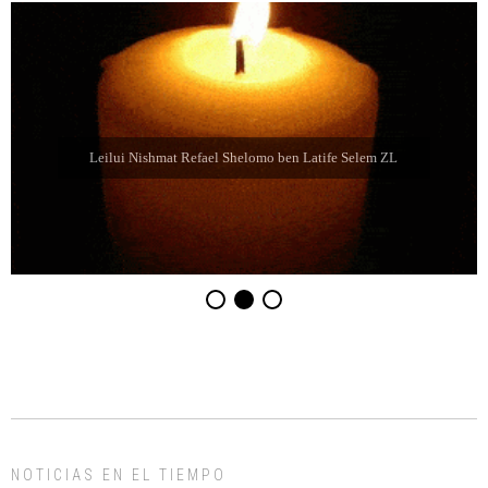
Leilui Nishmat Eliahu Jaim Jabbaz ZL ben Jacibe
NOTICIAS EN EL TIEMPO