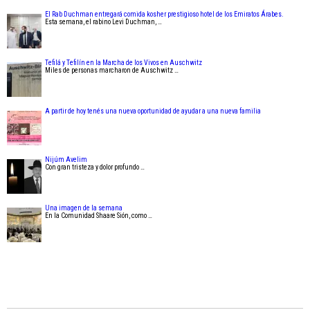
El Rab Duchman entregará comida kosher prestigioso hotel de los Emiratos Árabes.
Esta semana, el rabino Levi Duchman, …
Tefilá y Tefilín en la Marcha de los Vivos en Auschwitz
Miles de personas marcharon de Auschwitz …
A partir de hoy tenés una nueva oportunidad de ayudar a una nueva familia
Nijúm Avelim
Con gran tristeza y dolor profundo …
Una imagen de la semana
En la Comunidad Shaare Sión, como …