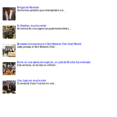
Amigos de Mashala
Tantísimas postales que corresponden a la …
En Brooklyn, mucho control
No menos de cinco agencias gubernamentales, …
Renovado entusiasmo en el Beit Midrash Ohel Yosef Moshe
Cada jornada, el Beit Midrash Ohel …
Kenia: en una operación especial, un judío de 80 años fue enterrado
Esta semana, se recibió un informe …
Una Jupá con mucho color
El cantante Dudu Fuscher en una …