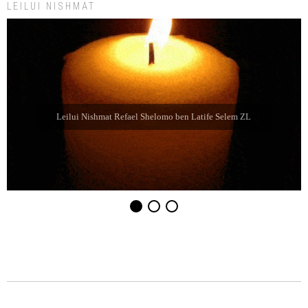
LEILUI NISHMAT
Leilui Nishmat Refael Shelomo ben Latife Selem ZL