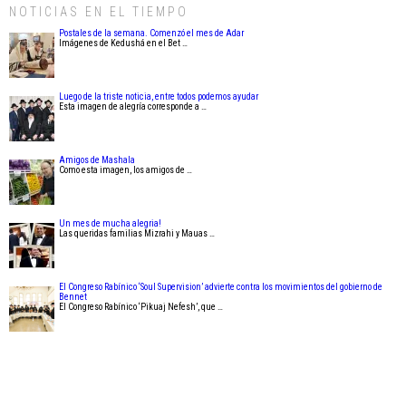
NOTICIAS EN EL TIEMPO
Postales de la semana. Comenzó el mes de Adar
Imágenes de Kedushá en el Bet …
Luego de la triste noticia, entre todos podemos ayudar
Esta imagen de alegría corresponde a …
Amigos de Mashala
Como esta imagen, los amigos de …
Un mes de mucha alegria!
Las queridas familias Mizrahi y Mauas …
El Congreso Rabínico ‘Soul Supervision’ advierte contra los movimientos del gobierno de
Bennet
El Congreso Rabínico ‘Pikuaj Nefesh’, que …