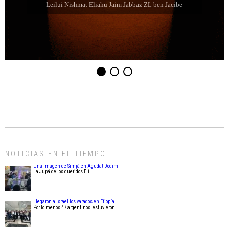
Leilui Nishmat Refael Shelomo ben Latife Selem ZL
NOTICIAS EN EL TIEMPO
Una imagen de Simjá en Agudat Dodim
La Jupá de los queridos Eli …
Llegaron a Israel los varados en Etiopía.
Por lo menos 47 argentinos estuvieron …