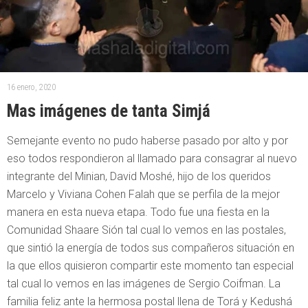
16 enero, 2020
Mas imágenes de tanta Simjá
Semejante evento no pudo haberse pasado por alto y por
eso todos respondieron al llamado para consagrar al nuevo
integrante del Minian, David Moshé, hijo de los queridos
Marcelo y Viviana Cohen Falah que se perfila de la mejor
manera en esta nueva etapa. Todo fue una fiesta en la
Comunidad Shaare Sión tal cual lo vemos en las postales,
que sintió la energía de todos sus compañeros situación en
la que ellos quisieron compartir este momento tan especial
tal cual lo vemos en las imágenes de Sergio Coifman. La
familia feliz ante la hermosa postal llena de Torá y Kedushá