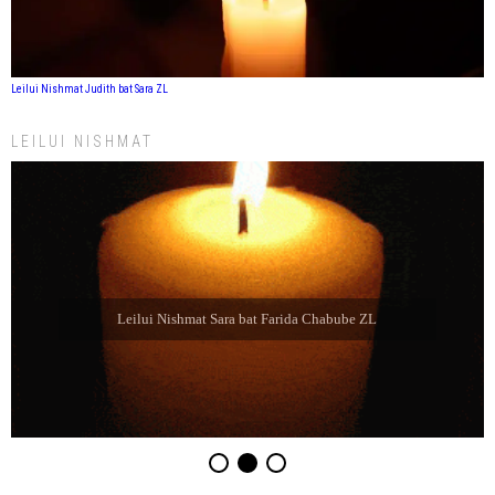
Leilui Nishmat Judith bat Sara ZL
LEILUI NISHMAT
Leilui Nishmat Sara bat Farida Chabube ZL