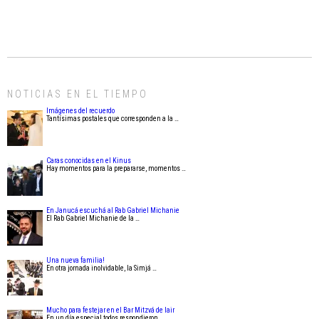
NOTICIAS EN EL TIEMPO
Imágenes del recuerdo
Tantísimas postales que corresponden a la …
Caras conocidas en el Kinus
Hay momentos para la prepararse, momentos …
En Janucá escuchá al Rab Gabriel Michanie
El Rab Gabriel Michanie de la …
Una nueva familia!
En otra jornada inolvidable, la Simjá …
Mucho para festejar en el Bar Mitzvá de Iair
En un día especial todos respondieron …