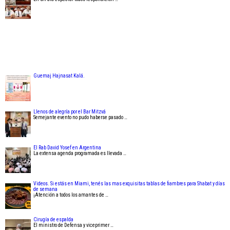
Guemaj Hajnasat Kalá.
Llenos de alegría por el Bar Mitzvá
Semejante evento no pudo haberse pasado …
El Rab David Yosef en Argentina
La extensa agenda programada es llevada …
Videos. Si estás en Miami, tenés las mas exquisitas tablas de fiambres para Shabat y días
de semana
¡Atención a todos los amantes de …
Cirugía de espalda
El ministro de Defensa y viceprimer …