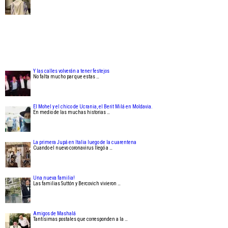
Y las calles volverán a tener festejos
No falta mucho par que estas …
El Mohel y el chico de Ucrania, el Berit Milá en Moldavia.
En medio de las muchas historias …
La primera Jupá en Italia luego de la cuarentena
Cuando el nuevo coronavirus llegó a …
Una nueva familia!
Las familias Suttón y Bercovich vivieron …
Amigos de Mashalá
Tantísimas postales que corresponden a la …