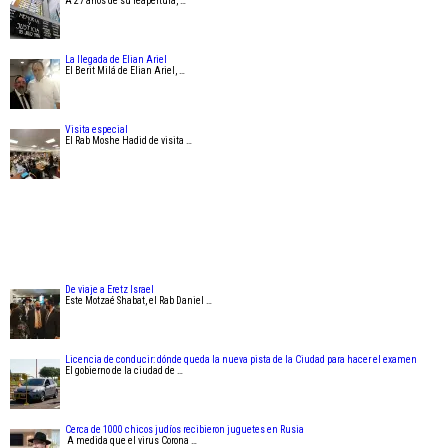
A 27 años de su reapertura, …
La llegada de Elian Ariel
El Berit Milá de Elian Ariel, …
Visita especial
El Rab Moshe Hadid de visita …
De viaje a Eretz Israel
Este Motzaé Shabat, el Rab Daniel …
Licencia de conducir: dónde queda la nueva pista de la Ciudad para hacer el examen
El gobierno de la ciudad de …
Cerca de 1000 chicos judíos recibieron juguetes en Rusia
A medida que el virus Corona …