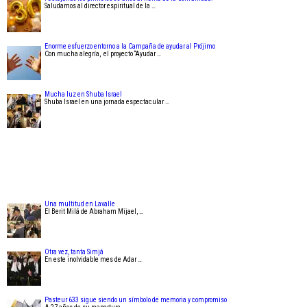
Saludamos al director espiritual de la …
Enorme esfuerzo entorno a la Campaña de ayudar al Prójimo
Con mucha alegría, el proyecto “Ayudar …
Mucha luz en Shuba Israel
Shuba Israel en una jornada espectacular …
Una multitud en Lavalle
El Berit Milá de Abraham Mijael, …
Otra vez, tanta Simjá
En este inolvidable mes de Adar …
Pasteur 633 sigue siendo un símbolo de memoria y compromiso