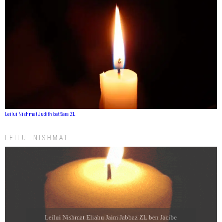
Leilui Nishmat Judith bat Sara ZL
LEILUI NISHMAT
Leilui Nishmat Eliahu Jaim Jabbaz ZL ben Jacibe