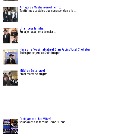
Amigos de Mashalá en el tiempo
Tantísimas postales que corresponden a la …
Una nueva familia!
En la jornada llena de color, …
Hace un año así hablaba el Gran Rabino Yosef Chehebar
Todos juntos, en los Sedarim que …
Milei en Eretz Israel
En el marco de su gira …
Festejamos el Bar Mitzvá
Saludamos a la familia Terner Kibudi …