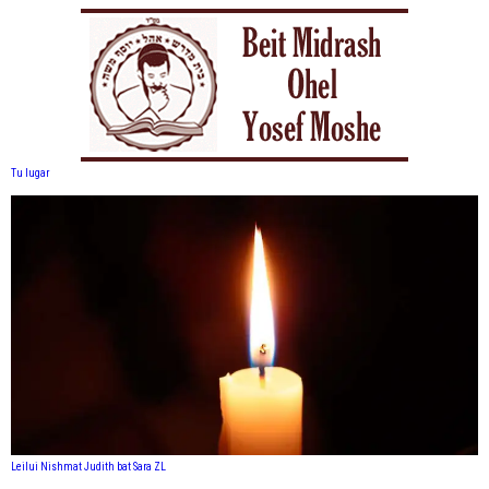
Tu lugar
Leilui Nishmat Judith bat Sara ZL