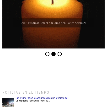
Leilui Nishmat Refael Shelomo ben Latife Selem ZL
NOTICIAS EN EL TIEMPO
Lag B’Omer solo a los vacunados con un letrero verde”.
La propuesta nace con el objetivo …