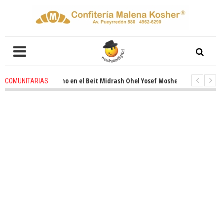
ado entusiasmo en el Beit Midrash Ohel Yosef Moshe
4 weeks ago
-
Rab
COMUNITARIAS
 despues de Pesaj preparate para otro de semana inspirador en Panamá. S