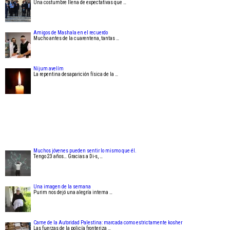
Una costumbre llena de expectativas que …
Amigos de Mashala en el recuerdo
Mucho antes de la cuarentena, tantas …
Nijum avelím
La repentina desaparición física de la …
Muchos jóvenes pueden sentir lo mismo que él.
Tengo 23 años… Gracias a Di-s, …
Una imagen de la semana
Purim nos dejó una alegría interna …
Carne de la Autoridad Palestina: marcada como estrictamente kosher
Las fuerzas de la policía fronteriza …