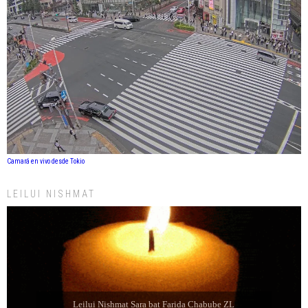
Camará en vivo desde Tokio
LEILUI NISHMAT
Leilui Nishmat Refael Shelomo ben Latife Selem ZL