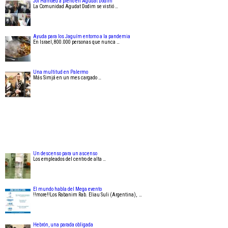
Jol Hamoed a pleno en Agudat Dodim
La Comunidad Agudat Dodim se vistió …
Ayuda para los Jaguím entorno a la pandemia
En Israel, 800.000 personas que nunca …
Una multitud en Palermo
Más Simjá en un mes cargado …
Un descenso para un ascenso
Los empleados del centro de alta …
El mundo habla del Mega evento
!!more!!Los Rabanim Rab. Eliau Suli (Argentina), …
Hebrón, una parada obligada