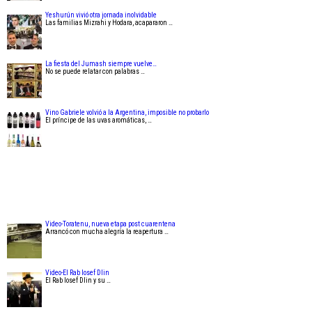
Yeshurún vivió otra jornada inolvidable
Las familias Mizrahi y Hodara, acapararon …
La fiesta del Jumash siempre vuelve…
No se puede relatar con palabras …
Vino Gabriele volvió a la Argentina, imposible no probarlo
El príncipe de las uvas aromáticas, …
Video-Toratenu, nueva etapa post cuarentena
Arrancó con mucha alegría la reapertura …
Video-El Rab Iosef Dlin
El Rab Iosef Dlin y su …