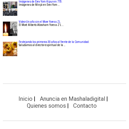
Imágenes de Erev Yom Kipur en 770.
Imágenes de Minjá en Erev Yom …
Video-Un año sin el More Yoress ZL
El Moré Alberto Abraham Yoress Z’L …
Festejando los primeros 30 años al frente de la Comunidad.
Saludamos al director espiritual de la …
Inicio
Anuncia en Mashaladigital
Quienes somos
Contacto