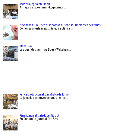
Todo es alegría en Tishrí
Amigos de todo el mundo, gritemos …
Novedades. En Once diseñamos tu sonrisa. Implantes dentarios.
Comenzá a verte mejor….Salud y estética …
Mazal Tov !
Las queridas familias Duer y Waksberg …
Felices todos con el Bar Miztvá de Ighal
La jornada comenzó con una enorme …
Finalizaron el tratado de Kidushin
En Tucumán, junto al Rab Ezra …