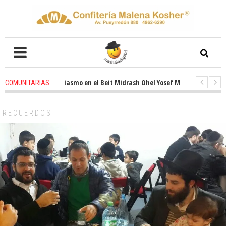
enovado entusiasmo en el Beit Midrash Ohel Yosef Moshe
1 months ago
COMUNITARIAS
Para despues de Pesaj preparate para otro de semana inspirador en Panam
RECUERDOS