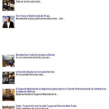
Todo se ve tal cual como …
En el mar, el Séptimo día de Pesaj…
Recordando lo que publicamos otros años….Iom …
Recordamos el premio al gran esfuerzo
En un escenario distinto, una vez …
Llenos de alegría con la nueva familia
En la jornada llena de color, …
El Superior Rabinato de la Argentina participó en el Comité Permanente de la Conferencia
Europea de Rabinos
Representando al Superior Rabinato de la …
Video. Te permitís vivir la vida? La genial fórmula Mati Duek
Todos sabemos de lo mucho que …