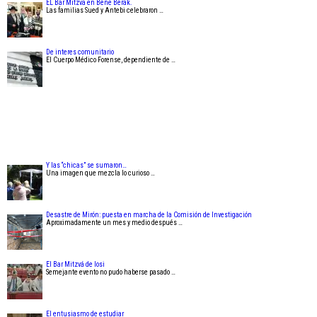
EL Bar Mitzva en Bene Berak.
Las familias Sued y Antebi celebraron …
De interes comunitario
El Cuerpo Médico Forense, dependiente de …
Y las “chicas” se sumaron…
Una imagen que mezcla lo curioso …
Desastre de Mirón: puesta en marcha de la Comisión de Investigación
Aproximadamente un mes y medio después …
El Bar Mitzvá de Iosi
Semejante evento no pudo haberse pasado …
El entusiasmo de estudiar