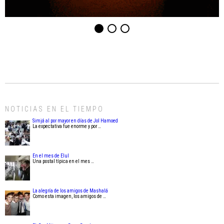
NOTICIAS EN EL TIEMPO
Simjá al por mayor en días de Jol Hamoed
La expectativa fue enorme y por …
En el mes de Elul
Una postal típica en el mes …
La alegría de los amigos de Mashalá
Como esta imagen, los amigos de …