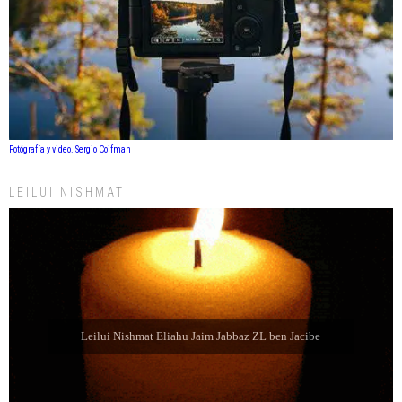
Fotógrafía y video. Sergio Coifman
LEILUI NISHMAT
Leilui Nishmat Sara bat Farida Chabube ZL