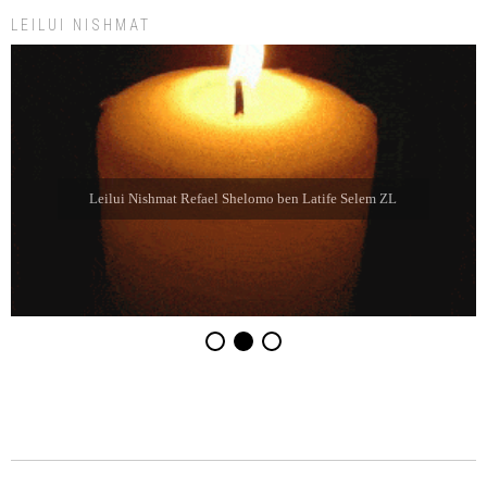
LEILUI NISHMAT
Leilui Nishmat Refael Shelomo ben Latife Selem ZL