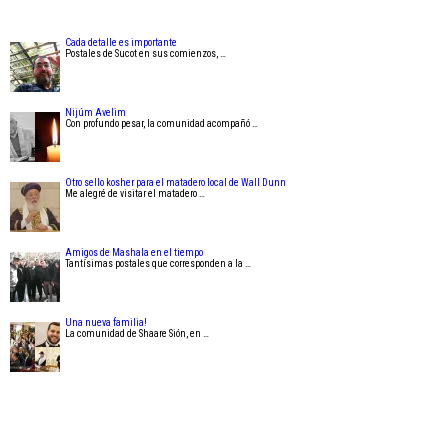
Cada detalle es importante
Postales de Sucot en sus comienzos, …
Nijúm Avelim
Con profundo pesar, la comunidad acompañó …
Otro sello kosher para el matadero local de Wall Dunn
Me alegré de visitar el matadero …
Amigos de Mashala en el tiempo
Tantísimas postales que corresponden a la …
Una nueva familia!
La comunidad de Shaare Sión, en …