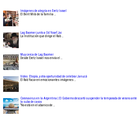
Imágenes de alegría en Eretz Israel
El Berit Milá de la familia …
Lag Baomer junto a Od Yosef Jai
La Institución que dirige el Rab …
Muy cerca de Lag Baomer
Desde Eretz Israel nos envía el …
Video. Etiopía, y otra oportunidad de celebrar Janucá
El Rab Yacar en emocionantes imágenes …
Coronavirus en la Argentina | El Gobierno descartó suspender la temporada de verano ante
la suba de casos
“No está en el abanico de …