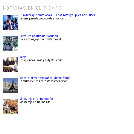
NOTICIAS EN EL TIEMPO
Otra Jupá que emociona a Buenos Aires y al pueblo de Israel
En una jornada cargada de emoción, …
Fútbol Extracurricular Toratenu
Hola a todos, ayer completamos el …
Varón!
Los queridos David y Ruty Chueque …
Video. Kislev en otros años, Mucha Simjá
Familias felices por este momento tan …
Mas Simjá en el nuevo año
Mas Simjá en un mes de …