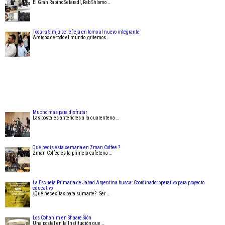
El Gran Rabino Sefaradí, Rab Shlomo …
Toda la Simjá se refleja en torno al nuevo integrante
Amigos de todo el mundo, gritemos …
Mucho mas para disfrutar
Las postales anteriores a la cuarentena …
Qué pedís esta semana en Zman Coffee ?
Zman Coffee es la primera cafetería …
La Escuela Primaria de Jabad Argentina busca: Coordinador operativo para proyecto
educativo
¿Qué necesitas para sumarte? Ser …
Los Cohanim en Shaare Sión
Una postal en la Institución que …