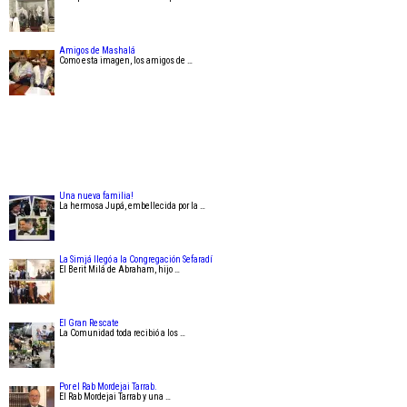
Amigos de Mashalá
Como esta imagen, los amigos de …
Una nueva familia!
La hermosa Jupá, embellecida por la …
La Simjá llegó a la Congregación Sefaradí
El Berit Milá de Abraham, hijo …
El Gran Rescate
La Comunidad toda recibió a los …
Por el Rab Mordejai Tarrab.
El Rab Mordejai Tarrab y una …