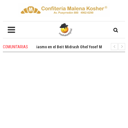
enovado entusiasmo en el Beit Midrash Ohel Yosef Moshe
4 weeks ago
COMUNITARIAS
Para despues de Pesaj preparate para otro de semana inspirador en Panam