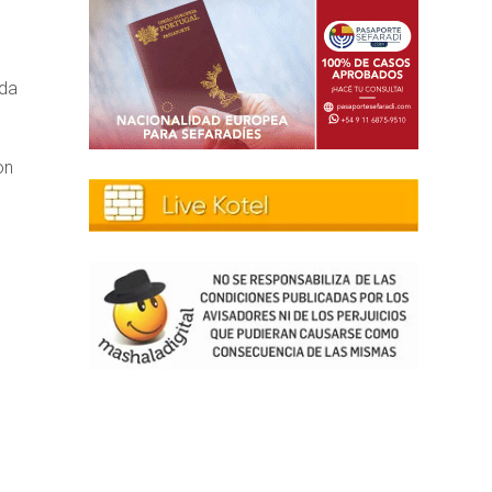
ada
on
l