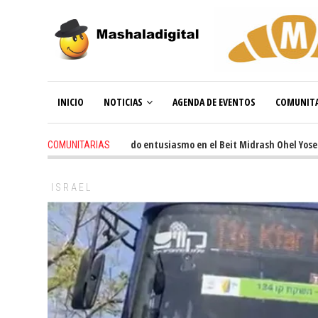
INICIO
NOTICIAS
AGENDA DE EVENTOS
COMUNITA
3 weeks ago
-
Renovado entusiasmo en el Beit Midrash Ohel Yosef Mos
COMUNITARIAS
ISRAEL