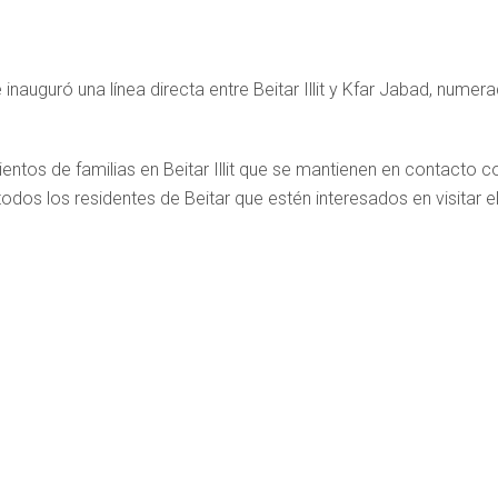
auguró una línea directa entre Beitar Illit y Kfar Jabad, numer
ientos de familias en Beitar Illit que se mantienen en contacto c
dos los residentes de Beitar que estén interesados ​​en visitar e