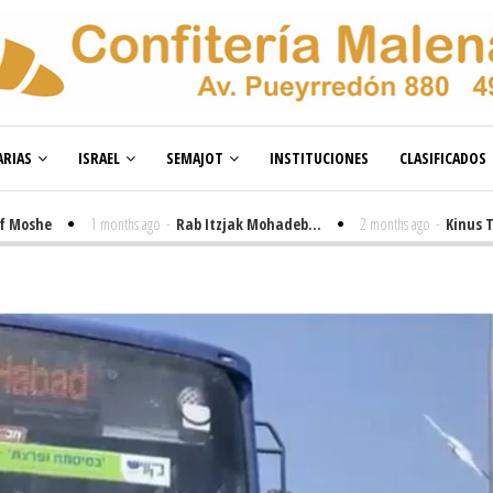
RIAS
ISRAEL
SEMAJOT
INSTITUCIONES
CLASIFICADOS
he
1 months ago
-
Rab Itzjak Mohadeb...
2 months ago
-
Kinus Toire 