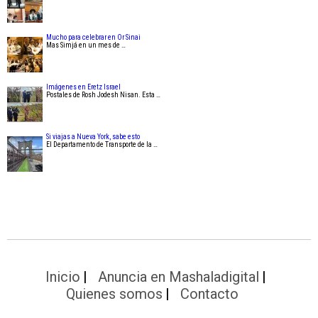
Mucho para celebrar en Or Sinai
Mas Simjá en un mes de …
Imágenes en Eretz Israel
Postales de Rosh Jodesh Nisan. Esta …
Si viajas a Nueva York, sabe esto
El Departamento de Transporte de la …
Inicio
Anuncia en Mashaladigital
Quienes somos
Contacto