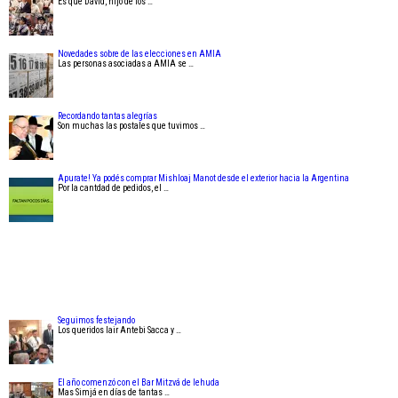
Es que David, hijo de los …
Novedades sobre de las elecciones en AMIA
Las personas asociadas a AMIA se …
Recordando tantas alegrías
Son muchas las postales que tuvimos …
Apurate! Ya podés comprar Mishloaj Manot desde el exterior hacia la Argentina
Por la cantdad de pedidos, el …
Seguimos festejando
Los queridos Iair Antebi Sacca y …
El año comenzó con el Bar Mitzvá de Iehuda
Mas Simjá en días de tantas …