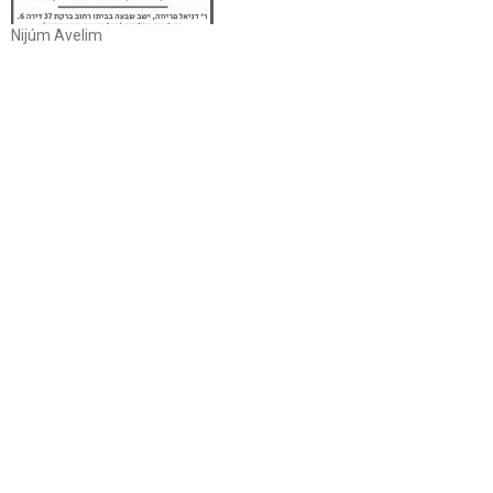
Nijúm Avelim