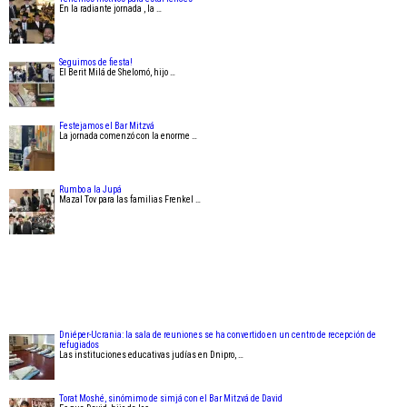
En la radiante jornada , la …
Seguimos de fiesta!
El Berit Milá de Shelomó, hijo …
Festejamos el Bar Mitzvá
La jornada comenzó con la enorme …
Rumbo a la Jupá
Mazal Tov para las familias Frenkel …
Dniéper-Ucrania: la sala de reuniones se ha convertido en un centro de recepción de
refugiados
Las instituciones educativas judías en Dnipro, …
Torat Moshé, sinómimo de simjá con el Bar Mitzvá de David