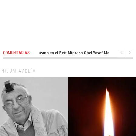
novado entusiasmo en el Beit Midrash Ohel Yosef Moshe
1 months ago
-
COMUNITARIAS
ara despues de Pesaj preparate para otro de semana inspirador en Panamá
NIJÚM AVELÍM