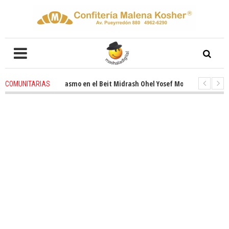
novado entusiasmo en el Beit Midrash Ohel Yosef Moshe
4 weeks ago
-
COMUNITARIAS
ara despues de Pesaj preparate para otro de semana inspirador en Panamá