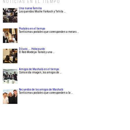
NOTICIAS EN EL TIEMPO
Una nueva familia
Los queridos Moshe Farkash y Tehila …
Postales en el tiempo
Tantísimas postales que corresponden a meses …
Diluvio…… Holocausto
El Rab Mordejai Tarrab y una …
Amigos de Mashalá en el tiempo
Como esta imagen, los amigos de …
Recuerdos de los amigos de Mashalá
Tantísimas postales que corresponden a la …