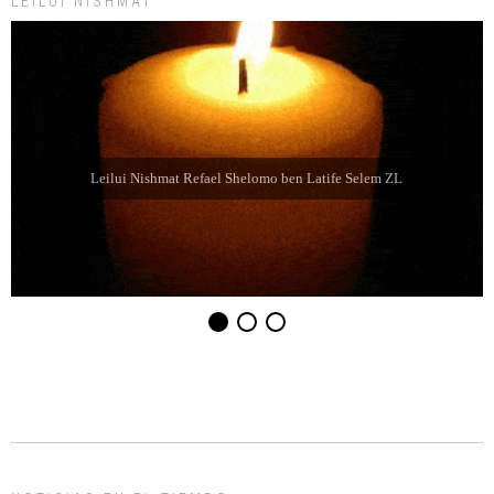
LEILUI NISHMAT
Leilui Nishmat Sara bat Farida Chabube ZL