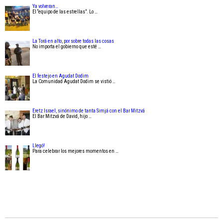
Ya volveran…
El “equipo de las estrellas”. Lo …
La Torá en alto, por sobre todas las cosas
No importa el gobierno que esté …
El festejo en Agudat Dodim
La Comunidad Agudat Dodim se vistió …
Eretz Israel, sinónimo de tanta Simjá con el Bar Mitzvá
El Bar Mitzvá de David, hijo …
Llegó!
Para celebrar los mejores momentos en …