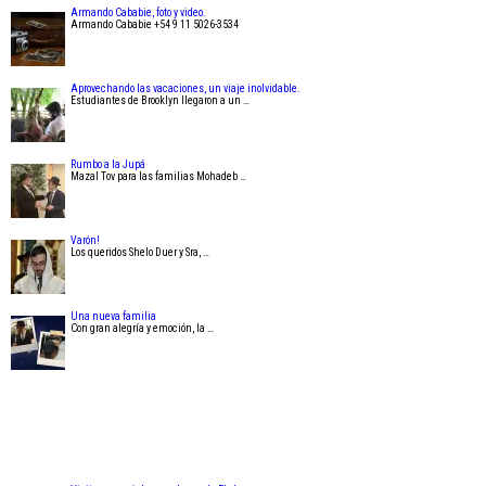
Armando Cababie, foto y video.
Armando Cababie +54 9 11 5026-3534
Aprovechando las vacaciones, un viaje inolvidable.
Estudiantes de Brooklyn llegaron a un …
Rumbo a la Jupá
Mazal Tov para las familias Mohadeb …
Varón!
Los queridos Shelo Duer y Sra, …
Una nueva familia
Con gran alegría y emoción, la …