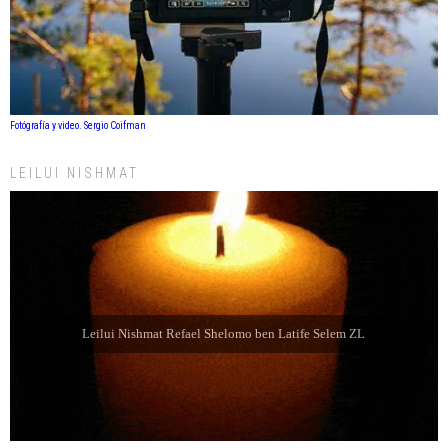
Fotógrafía y video. Sergio Coifman
LEILUI NISHMAT
Leilui Nishmat Sara bat Farida Chabube ZL