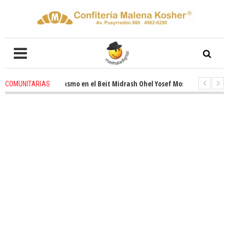
novado entusiasmo en el Beit Midrash Ohel Yosef Moshe
4 weeks ago
-
COMUNITARIAS
ra despues de Pesaj preparate para otro de semana inspirador en Panamá