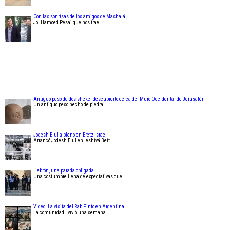
Con las sonrisas de los amigos de Mashalá
Jol Hamoed Pesaj que nos trae …
Antiguo peso de dos shekel descubierto cerca del Muro Occidental de Jerusalén
Un antiguo peso hecho de piedra …
Jodesh Elul a pleno en Eretz Israel
Arrancó Jodesh Elul en Ieshivá Beit …
Hebrón, una parada obligada
Una costumbre llena de expectativas que …
Video. La visita del Rab Pinto en Argentina
La comunidad j vivió una semana …