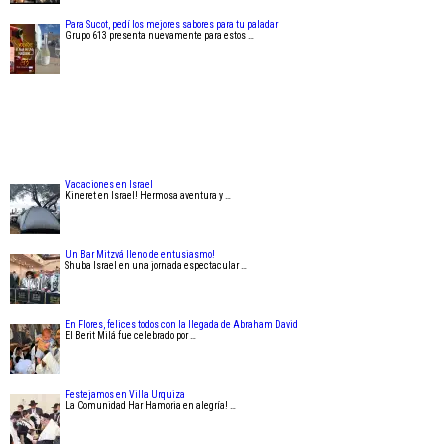
Para Sucot, pedí los mejores sabores para tu paladar
Grupo 613 presenta nuevamente para estos …
Vacaciones en Israel
Kineret en Israel! Hermosa aventura y …
Un Bar Mitzvá lleno de entusiasmo!
Shuba Israel en una jornada espectacular …
En Flores, felices todos con la llegada de Abraham David
El Berit Milá fue celebrado por …
Festejamos en Villa Urquiza
La Comunidad Har Hamoria en alegría! …