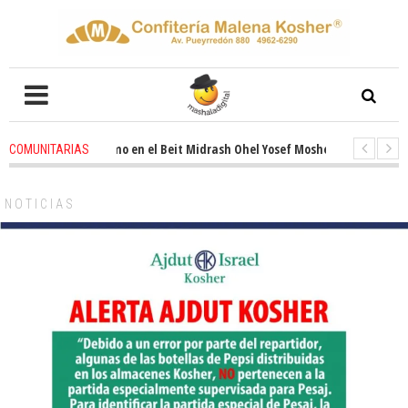
vado entusiasmo en el Beit Midrash Ohel Yosef Moshe
1 months ago
-
R
COMUNITARIAS
a despues de Pesaj preparate para otro de semana inspirador en Panamá. 
NOTICIAS