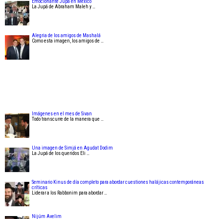
Emocionante Jupá en México
La Jupá de Abraham Maleh y …
Alegria de los amigos de Mashalá
Como esta imagen, los amigos de …
Imágenes en el mes de Sivan
Todo transcurre de la manera que …
Una imagen de Simjá en Agudat Dodim
La Jupá de los queridos Eli …
Seminario Kinus de día completo para abordar cuestiones halájicas contemporáneas
críticas
Liderar a los Rabbonim para abordar …
Nijúm Avelim