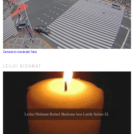
Camará en vivo desde Tokio
LEILUI NISHMAT
Leilui Nishmat Refael Shelomo ben Latife Selem ZL