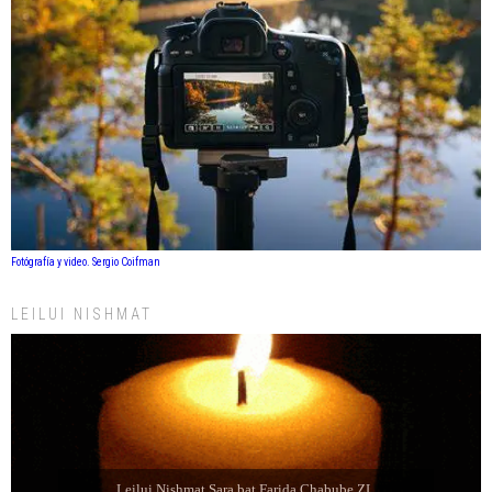
Fotógrafía y video. Sergio Coifman
LEILUI NISHMAT
Leilui Nishmat Sara bat Farida Chabube ZL