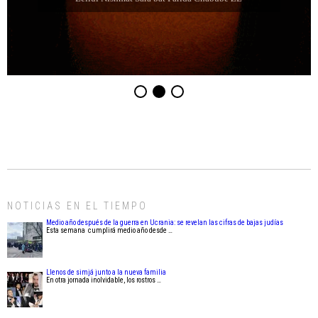
NOTICIAS EN EL TIEMPO
Medio año después de la guerra en Ucrania: se revelan las cifras de bajas judías
Esta semana cumplirá medio año desde …
Llenos de simjá junto a la nueva familia
En otra jornada inolvidable, los rostros …