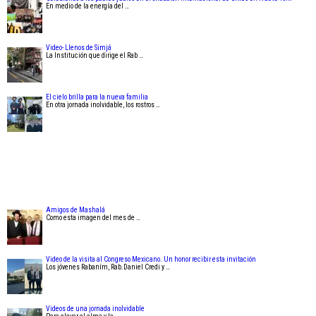
En medio de la energía del …
Video- Llenos de Simjá
La Institución que dirige el Rab …
El cielo brilla para la nueva familia
En otra jornada inolvidable, los rostros …
Amigos de Mashalá
Como esta imagen del mes de …
Video de la visita al Congreso Mexicano. Un honor recibir esta invitación
Los jóvenes Rabaním, Rab.Daniel Credi y …
Videos de una jornada inolvidable