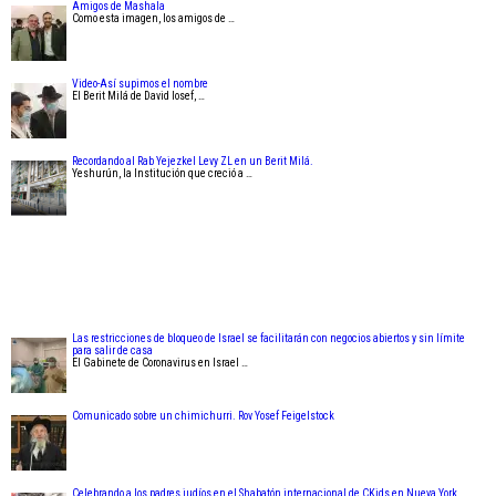
Amigos de Mashala
Como esta imagen, los amigos de …
Video-Así supimos el nombre
El Berit Milá de David Iosef, …
Recordando al Rab Yejezkel Levy ZL en un Berit Milá.
Yeshurún, la Institución que creció a …
Las restricciones de bloqueo de Israel se facilitarán con negocios abiertos y sin límite
para salir de casa
El Gabinete de Coronavirus en Israel …
Comunicado sobre un chimichurri. Rov Yosef Feigelstock
Celebrando a los padres judíos en el Shabatón internacional de CKids en Nueva York