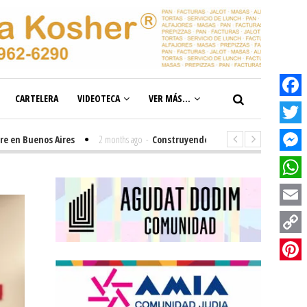
CARTELERA
VIDEOTECA
VER MÁS...
Facebook
Twitter
Buenos Aires
2 months ago
-
Construyendo el futuro de la inclusión en n
Messenge
WhatsAp
Email
Copy
Link
Pinterest