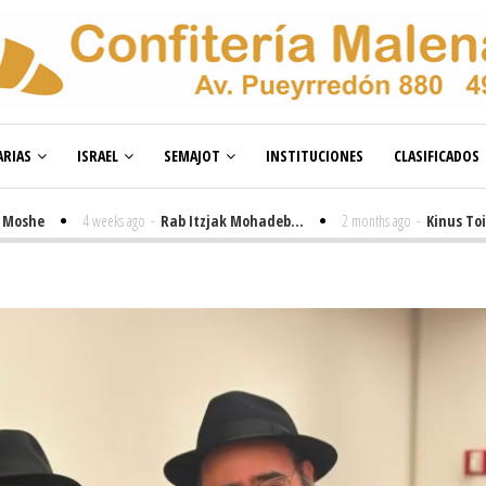
RIAS
ISRAEL
SEMAJOT
INSTITUCIONES
CLASIFICADOS
4 weeks ago
-
Rab Itzjak Mohadeb...
2 months ago
-
Kinus Toire en 