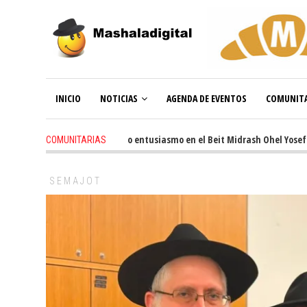
INICIO
NOTICIAS
AGENDA DE EVENTOS
COMUNITA
3 weeks ago
-
Renovado entusiasmo en el Beit Midrash Ohel Yosef Moshe
COMUNITARIAS
SEMAJOT