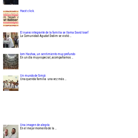
Hacé click.
El nuevo integrante de la familia se llama David Iosef
La Comunidad Agudat Dodim se vistió …
Iom Hashoa, un sentimiento muy profundo
En un día muy especial, acompañamos …
Un mundo de Simjá
Una querida familia una vez más …
Una imagen de alegría
En el mejor momento de la …