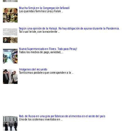
Mucha Simjá en la Congregación Sefaradí
Las queridas familias Levy y Falak …
Según una opinión de la Halajá. No hay obligación de ayunar durante la Pandemia.
Tal cual leíste, con la excelente …
Nuevo Supermercado en Flores. Todo para Pesaj!
Todos los medios de pago, variedad, …
Imágenes del recuerdo
Tantísimas postales que corresponden a la …
Rab. de Rusia en una gira por fábricas de alimentos en el oeste del país
Uno de los sistemas invertidos en …