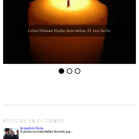
Leilui Nishmat Sara bat Farida Chabube ZL
NOTICIAS EN EL TIEMPO
Se quedó en Rusia
El primer ministro Naftali Bennett, que …