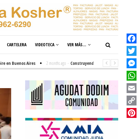
CARTELERA
VIDEOTECA
VER MÁS...
Facebook
Twitter
Buenos Aires
2 months ago
-
Construyendo el futuro de la inclusión en n
Messenge
WhatsAp
Email
Copy
Link
Pinterest