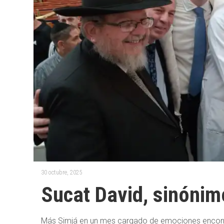
30 octubre, 2025
Sucat David, sinónim
Más Simjá en un mes cargado de emociones encontrad