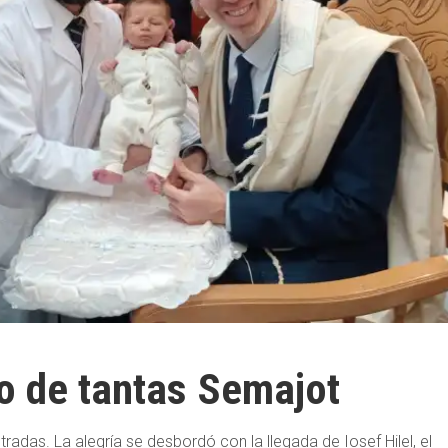
o de tantas Semajot
as. La alegría se desbordó con la llegada de Iosef Hilel, el