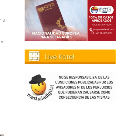
ima
 y