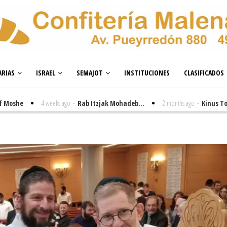
RIAS
ISRAEL
SEMAJOT
INSTITUCIONES
CLASIFICADOS
e
4 weeks ago
-
Rab Itzjak Mohadeb...
2 months ago
-
Kinus Toire en 