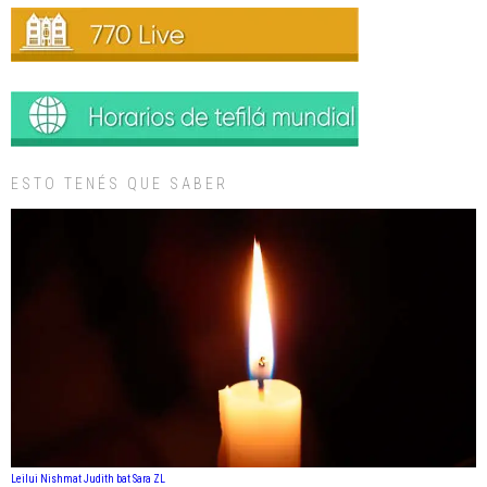
ESTO TENÉS QUE SABER
Leilui Nishmat Judith bat Sara ZL