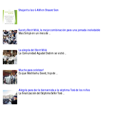
Shajarit a las 6 AM en Shaare Sion
Sucot y Berit Milá, la mejor combinación para una jornada inolvidable
Mas Simjá en un mes de …
La alegría del Berit Milá
La Comunidad Agudat Dodim se vistió …
Mucho para celebrar!
Es que Matitiahu David, hijo de …
Alegría para dar la bienvenida a la séptima Torá de los niños
La finalización del Séptimo Sefer Torá …