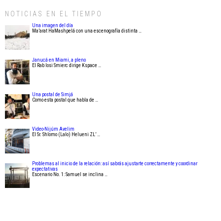
NOTICIAS EN EL TIEMPO
Una imagen del día
Ma’arat HaMashpelá con una escenografía distinta …
Janucá en Miami, a pleno
El Rab Iosi Smierc dirige Kspace …
Una postal de Simjá
Como esta postal que habla de …
Video-Nijúm Avelim
El Sr. Shlomo (Lalo) Helueni ZL’ …
Problemas al inicio de la relación: así sabrás ajustarte correctamente y coordinar
expectativas
Escenario No. 1: Samuel se inclina …