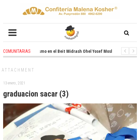
ovado entusiasmo en el Beit Midrash Ohel Yosef Moshe
4 weeks ago
-
R
COMUNITARIAS
ra despues de Pesaj preparate para otro de semana inspirador en Panamá.
ATTACHMENT
13 enero, 2021
graduacion sacar (3)