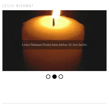
LEILUI NISHMAT
Leilui Nishmat Refael Shelomo ben Latife Selem ZL