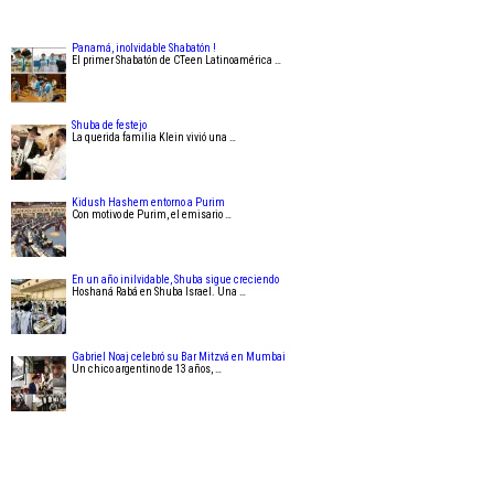
Panamá, inolvidable Shabatón !
El primer Shabatón de CTeen Latinoamérica …
Shuba de festejo
La querida familia Klein vivió una …
Kidush Hashem entorno a Purim
Con motivo de Purim, el emisario …
En un año inilvidable, Shuba sigue creciendo
Hoshaná Rabá en Shuba Israel. Una …
Gabriel Noaj celebró su Bar Mitzvá en Mumbai
Un chico argentino de 13 años, …