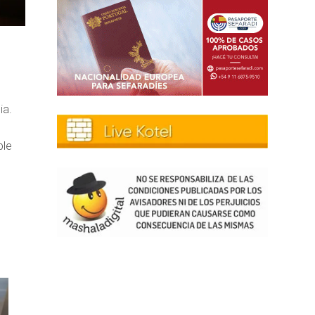
ia.
ble