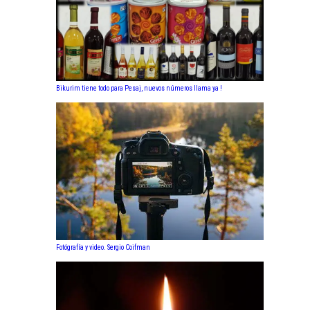
Bikurim tiene todo para Pesaj, nuevos números llama ya !
Fotógrafía y video. Sergio Coifman