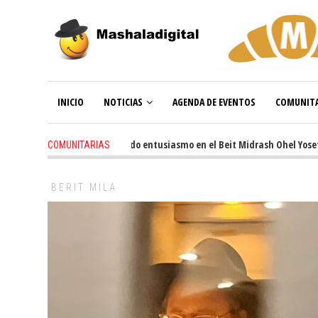
INICIO
NOTICIAS
AGENDA DE EVENTOS
COMUNITA
3 weeks ago
-
Renovado entusiasmo en el Beit Midrash Ohel Yosef Mosh
COMUNITARIAS
BERIT MILA