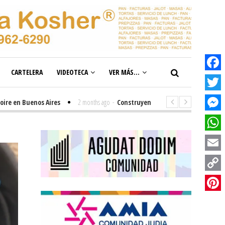
CARTELERA
VIDEOTECA
VER MÁS...
Facebook
Twitter
 Buenos Aires
2 months ago
-
Construyendo el futuro de la inclusión en 
Messenge
WhatsAp
Email
Copy
Link
Pinterest