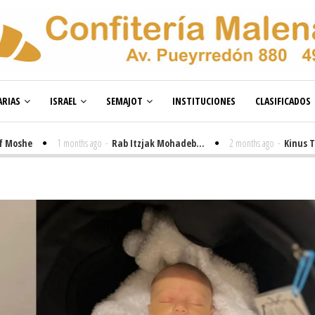
RIAS
ISRAEL
SEMAJOT
INSTITUCIONES
CLASIFICADOS
e
1 months ago
-
Rab Itzjak Mohadeb...
2 months ago
-
Kinus Toire en