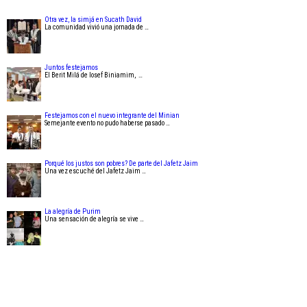
Otra vez, la simjá en Sucath David
La comunidad vivió una jornada de …
Juntos festejamos
El Berit Milá de Iosef Biniamim, …
Festejamos con el nuevo integrante del Minian
Semejante evento no pudo haberse pasado …
Porqué los justos son pobres? De parte del Jafetz Jaim
Una vez escuché del Jafetz Jaim …
La alegría de Purim
Una sensación de alegría se vive …