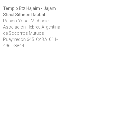
Templo Etz Hajaim - Jajam
Shaul Sitheon Dabbah
Rabino Yosef Michanie
Asociación Hebrea Argentina
de Socorros Mutuos
Pueyrredón 645. CABA. 011-
4961-8844