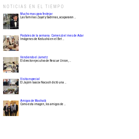
NOTICIAS EN EL TIEMPO
Mucho mas para festejar
Las familias Zayat y Sadrinas, acapararon …
Postales de la semana. Comenzó el mes de Adar
Imágenes de Kedushá en el Bet …
Vendiendo el Jametz
El director ejecutivo de Rescue Union, …
Visita especial
El Jajám Iaacov Nacash dictó una …
Amigos de Mashalá
Como esta imagen, los amigos de …