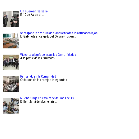
Un nuevo aniversario
El 10 de Av en el …
Se pospone la apertura de clases en todas las ciudades rojas
El Gabinete encargado del Coronavirus en …
Video- La alegría de todas las Comunidades
A la postre de los rsultados …
Pensando en la Comunidad
Cada una de las parejas integrantes …
Mucha Simjá en esta parte del mes de Av
El Berit Milá de Moshe Iair, …