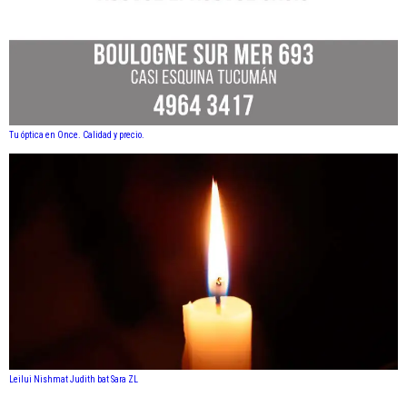
Tu óptica en Once. Calidad y precio.
Leilui Nishmat Judith bat Sara ZL