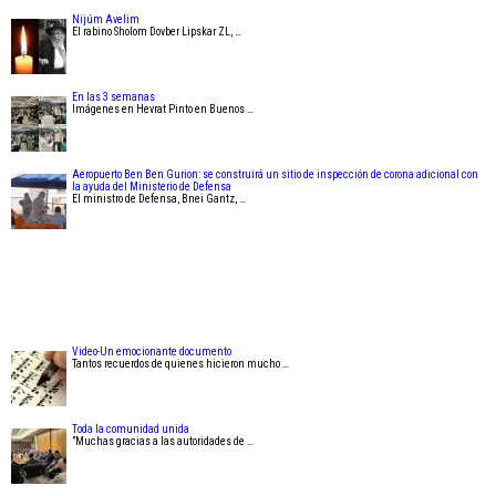
Nijúm Avelim
El rabino Sholom Dovber Lipskar ZL, …
En las 3 semanas
Imágenes en Hevrat Pinto en Buenos …
Aeropuerto Ben Ben Gurion: se construirá un sitio de inspección de corona adicional con
la ayuda del Ministerio de Defensa
El ministro de Defensa, Bnei Gantz, …
Video-Un emocionante documento
Tantos recuerdos de quienes hicieron mucho …
Toda la comunidad unida
”Muchas gracias a las autoridades de …