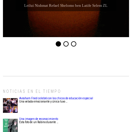
Leilui Nishmat Refael Shelomo ben Latife Selem ZL
NOTICIAS EN EL TIEMPO
Avraham Fried celebró con los chicos de educación especial
Una velada emocionante y única tuvo …
Una imagen de reconocimiento
Esta foto de un Rabino durante …