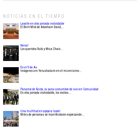
NOTICIAS EN EL TIEMPO
Lavalle en otra jornada inolvidable
El Berit Milá de Abraham David, …
Nena!
Los queridos Rubi y Mica Chaio …
En el 9 de Av
Imágenes en Yerushalaim en el mismísimo …
Panamá de fiesta, la sana costumbre de vivir en Comunidad
En otra jornada inolvidable, los rostros …
Una multitud en apoyo a Israel
Miles de personas se manifestaron expresando …