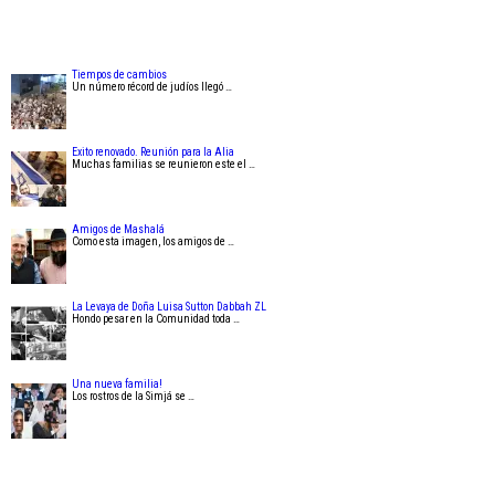
Tiempos de cambios
Un número récord de judíos llegó …
Exito renovado. Reunión para la Alia
Muchas familias se reunieron este el …
Amigos de Mashalá
Como esta imagen, los amigos de …
La Levaya de Doña Luisa Sutton Dabbah ZL
Hondo pesar en la Comunidad toda …
Una nueva familia!
Los rostros de la Simjá se …