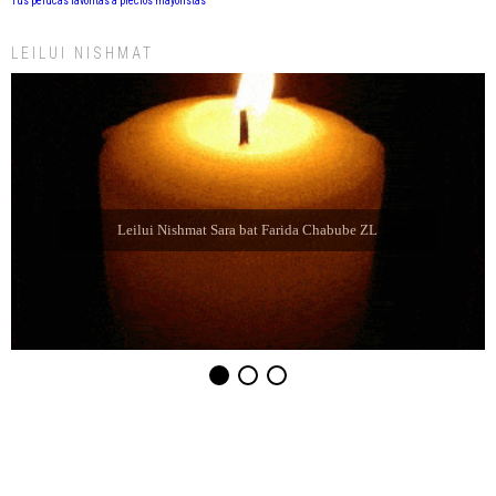
Tus pelucas favoritas a precios mayoristas
LEILUI NISHMAT
Leilui Nishmat Refael Shelomo ben Latife Selem ZL