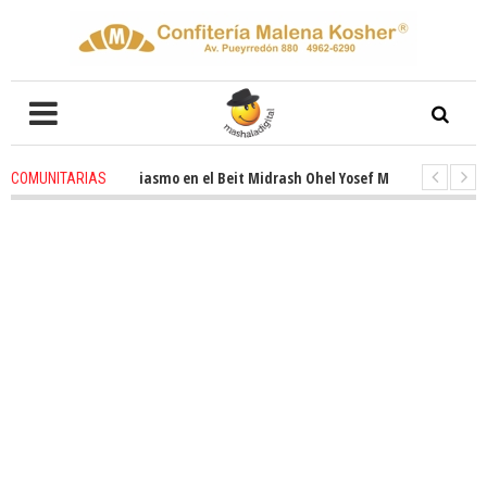
novado entusiasmo en el Beit Midrash Ohel Yosef Moshe
4 weeks ago
-
COMUNITARIAS
ara despues de Pesaj preparate para otro de semana inspirador en Panam