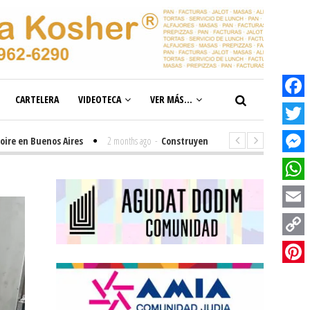
CARTELERA
VIDEOTECA
VER MÁS...
Facebook
Twitter
Buenos Aires
2 months ago
-
Construyendo el futuro de la inclusión en n
Messenge
WhatsAp
Email
Copy
Link
Pinterest