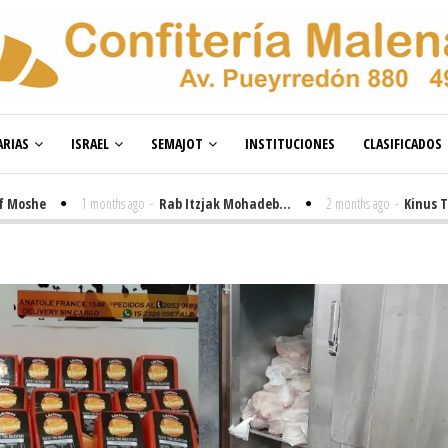
RIAS
ISRAEL
SEMAJOT
INSTITUCIONES
CLASIFICADOS
1 months ago
-
Rab Itzjak Mohadeb...
2 months ago
-
Kinus Toire en 