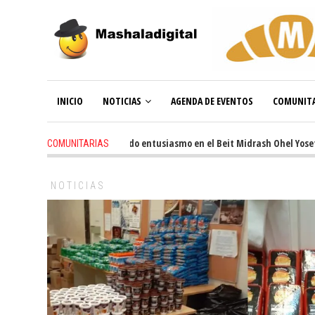
INICIO
NOTICIAS
AGENDA DE EVENTOS
COMUNITA
3 weeks ago
-
Renovado entusiasmo en el Beit Midrash Ohel Yosef Moshe
COMUNITARIAS
NOTICIAS