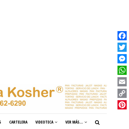
Facebook
Twitter
Messenge
WhatsAp
Email
Copy
Link
Pinterest
S
CARTELERA
VIDEOTECA
VER MÁS...