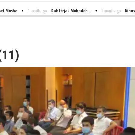
she
1 months ago
-
Rab Itzjak Mohadeb...
2 months ago
-
Kinus Toire 
 (11)