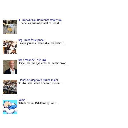
Alumnos en aislamiento preventivo
Uno de los miembros del personal …
Seguimos festejando!
En otra jornada inolvidable, los rostros …
Son épocas de Teshubá
Jorge Telerman, director del Teatro Colón …
Llenos de alegría en Shuba Israel
Shubá Israel volvió a convertirse en …
Varón!
Saludamos al Rab Benny y Jani …