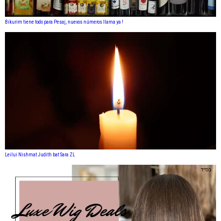
Bikurim tiene todo para Pesaj, nuevos números llama ya !
Leilui Nishmat Judith bat Sara ZL