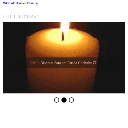
Mikve todo el año en Canning
LEILUI NISHMAT
Leilui Nishmat Sara bat Farida Chabube ZL