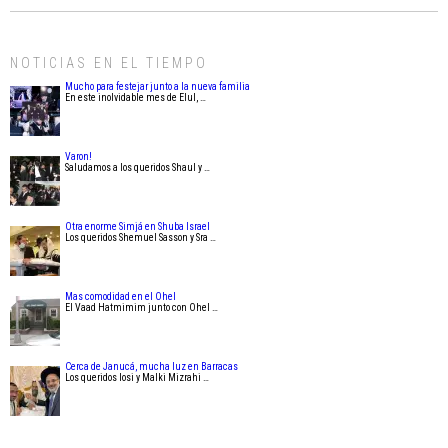
NOTICIAS EN EL TIEMPO
Mucho para festejar junto a la nueva familia
En este inolvidable mes de Elul, …
Varon!
Saludamos a los queridos Shaul y …
Otra enorme Simjá en Shuba Israel
Los queridos Shemuel Sasson y Sra …
Mas comodidad en el Ohel
El Vaad Hatmimim junto con Ohel …
Cerca de Janucá, mucha luz en Barracas
Los queridos Iosi y Malki Mizrahi …