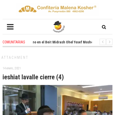
vado entusiasmo en el Beit Midrash Ohel Yosef Moshe
1 months ago
-
R
COMUNITARIAS
 despues de Pesaj preparate para otro de semana inspirador en Panamá. 
ATTACHMENT
14 enero, 2021
ieshiat lavalle cierre (4)