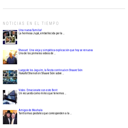
NOTICIAS EN EL TIEMPO
Una nueva familia!
La hermosa Jupá, embellecida por la …
Shavuot. Una vieja y simpática explicación que hoy se renueva
Uno de los primeros videos de …
Luego de los Jaguím, la fiesta continuó en Shaare Sión
Hakafot Sheniot en Shaare Sión sobre …
Video. Emocionate con este Berit
Un recuerdo como miles que tenemos …
Amigos de Mashala
Tantísimas postales que corresponden a la …