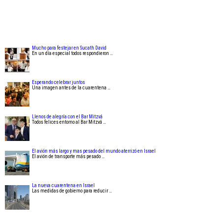
Mucho para festejar en Sucath David
En un día especial todos respondieron …
Esperando celebrar juntos
Una imagen antes de la cuarentena …
Llenos de alegría con el Bar Mitzvá
Todos felices entorno al Bar Mitzvá …
El avión más largo y mas pesado del mundo aterrizó en Israel
El avión de transporte más pesado …
La nueva cuarentena en Israel
Las medidas de gobierno para reducir …