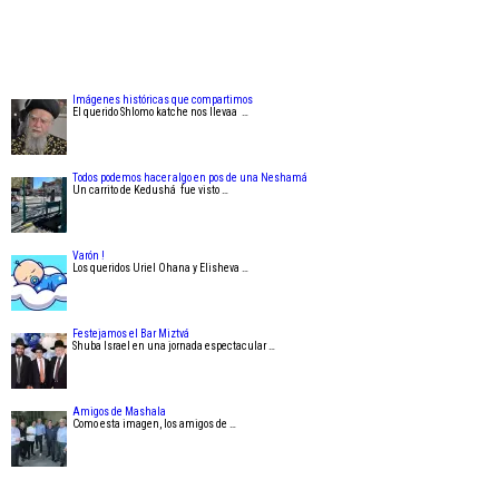
Imágenes históricas que compartimos
El querido Shlomo katche nos llevaa …
Todos podemos hacer algo en pos de una Neshamá
Un carrito de Kedushá fue visto …
Varón !
Los queridos Uriel Ohana y Elisheva …
Festejamos el Bar Miztvá
Shuba Israel en una jornada espectacular …
Amigos de Mashala
Como esta imagen, los amigos de …