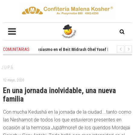
Renovado entusiasmo en el Beit Midrash Ohel Yosef Moshe
1 months a
COMUNITARIAS
-
Para despues de Pesaj preparate para otro de semana inspirador en Pa
JUPÁ
12 mayo, 2020
En una jornada inolvidable, una nueva
familia
Con mucha Kedushá en la jornada de la ciudad….tanto como
las Neshamot de todos los que estuvieron presentes en
ocasión al la hermosa Jupá!!more!! de los queridos Mordejai