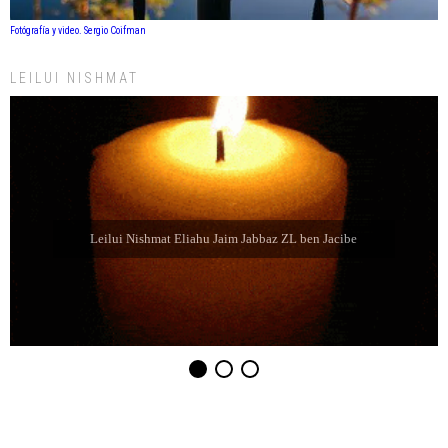
Fotógrafía y video. Sergio Coifman
LEILUI NISHMAT
Leilui Nishmat Eliahu Jaim Jabbaz ZL ben Jacibe
Leilui Nishmat Sara bat Farida Chabube ZL