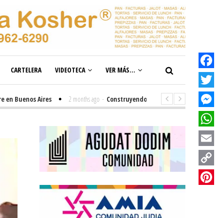
CARTELERA
VIDEOTECA
VER MÁS...
Facebook
Twitter
enos Aires
2 months ago
-
Construyendo el futuro de la inclusión en nue
Messenge
WhatsAp
Email
Copy
Link
Pinterest