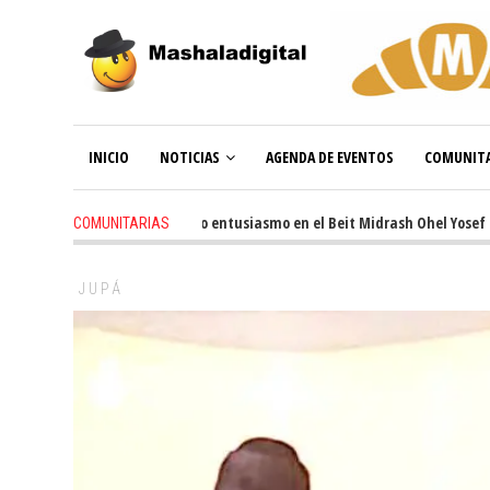
INICIO
NOTICIAS
AGENDA DE EVENTOS
COMUNITA
3 weeks ago
-
Renovado entusiasmo en el Beit Midrash Ohel Yosef Moshe
COMUNITARIAS
JUPÁ