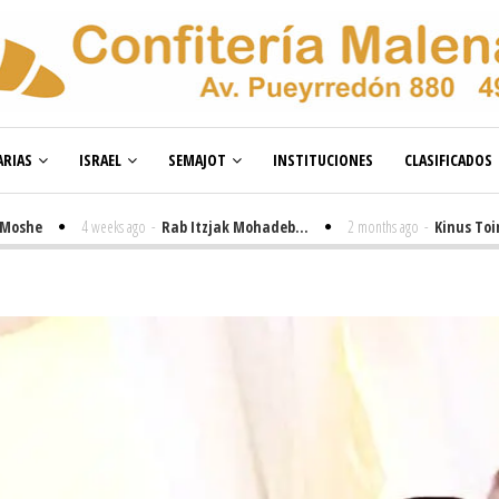
RIAS
ISRAEL
SEMAJOT
INSTITUCIONES
CLASIFICADOS
4 weeks ago
-
Rab Itzjak Mohadeb...
2 months ago
-
Kinus Toire en Bu