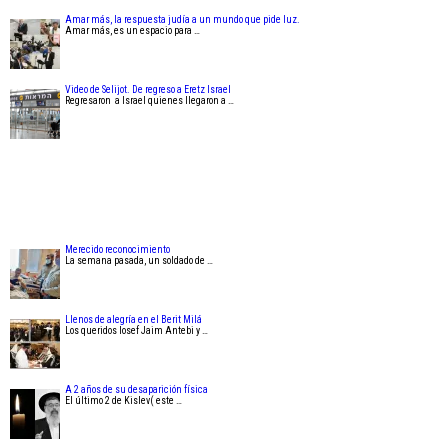
Amar más, la respuesta judía a un mundo que pide luz.
Amar más, es un espacio para …
Video de Selijot. De regreso a Eretz Israel
Regresaron a Israel quienes llegaron a …
Merecido reconocimiento
La semana pasada, un soldado de …
Llenos de alegría en el Berit Milá
Los queridos Iosef Jaim Antebi y …
A 2 años de su desaparición física
El último 2 de Kislev( este …