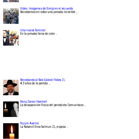
Video. Imágenes de Simjá en el recuerdo
Recordamos en video una jornada increible …
Una nueva familia!
En la jornada llena de color …
Recordando al Rab Gabriel Yabra ZL
A 3 años de la partida …
Baruj Daian Haemet
La desaparición física del periodista Comunitario …
Nijúm Avelim
La Rabanit Dina Salmun ZL, esposa …