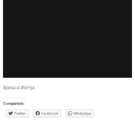
#januca #simja
Compártelo:
Twitter
Facebook
WhatsApp