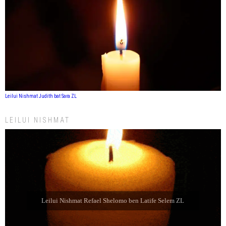
Leilui Nishmat Judith bat Sara ZL
LEILUI NISHMAT
Leilui Nishmat Refael Shelomo ben Latife Selem ZL