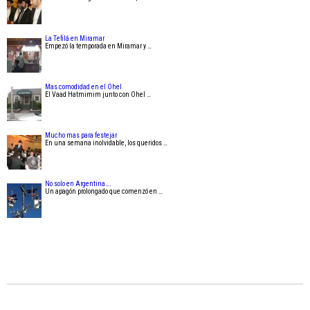
La Tefilá en Miramar
Empezó la temporada en Miramar y …
Mas comodidad en el Ohel
El Vaad Hatmimim junto con Ohel …
Mucho mas para festejar
En una semana inolvidable, los queridos …
No solo en Argentina….
Un apagón prolongado que comenzó en …