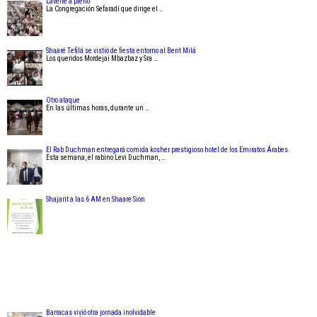
Lavelle a pleno
La Congregación Sefaradí que dirige el …
Shaaré Tefilá se vistió de fiesta entorno al Berit Milá
Los queridos Mordejai Mbazbaz y Sra …
Otro ataque
En las últimas horas, durante un …
El Rab Duchman entregará comida kosher prestigioso hotel de los Emiratos Árabes.
Esta semana, el rabino Levi Duchman, …
Shajarit a las 6 AM en Shaare Sion
Barracas vivió otra jornada inolvidable