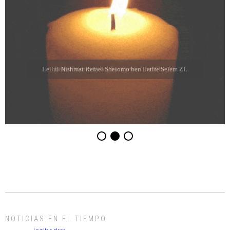
Leilui Nishmat Refael Shelomo ben Latife Selem ZL
NOTICIAS EN EL TIEMPO