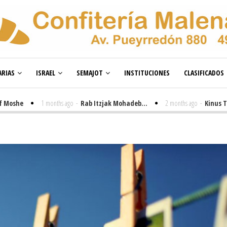
RIAS
ISRAEL
SEMAJOT
INSTITUCIONES
CLASIFICADOS
he
1 months ago
-
Rab Itzjak Mohadeb...
2 months ago
-
Kinus Toire e