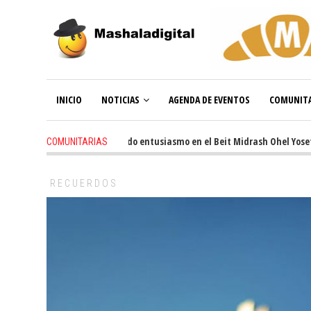
INICIO
NOTICIAS
AGENDA DE EVENTOS
COMUNITA
3 weeks ago
-
Renovado entusiasmo en el Beit Midrash Ohel Yosef Mos
COMUNITARIAS
RECUERDOS