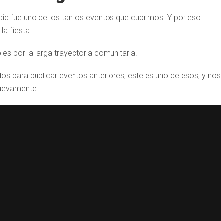
id fue uno de los tantos eventos que cubrimos. Y por eso
a fiesta.
s por la larga trayectoria comunitaria.
os para publicar eventos anteriores, este es uno de esos, y nos
nuevamente.