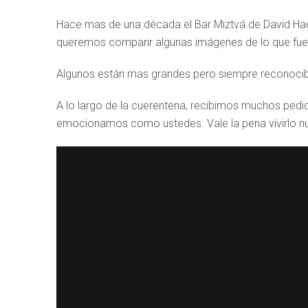
Hace mas de una década el Bar Miztvá de David Had
queremos comparir algunas imágenes de lo que fue l
Algunos están mas grandes pero siempre reconocible
A lo largo de la cuerentena, recibimos muchos pedid
emocionamos como ustedes. Vale la pena vivirlo 