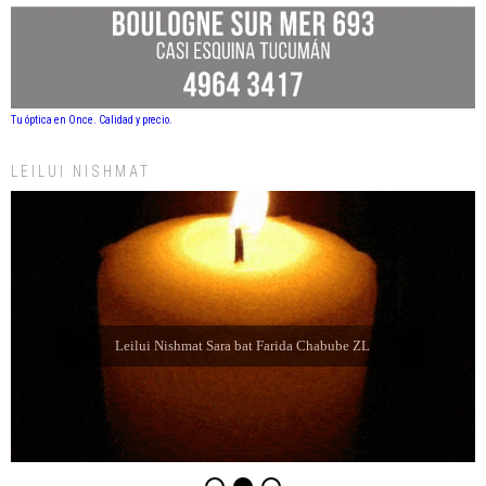
Tu óptica en Once. Calidad y precio.
LEILUI NISHMAT
Leilui Nishmat Sara bat Farida Chabube ZL