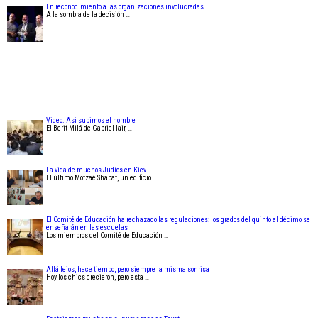
En reconocimiento a las organizaciones involucradas
A la sombra de la decisión …
Video. Asi supimos el nombre
El Berit Milá de Gabriel Iair, …
La vida de muchos Judíos en Kiev
El último Motzaé Shabat, un edificio …
El Comité de Educación ha rechazado las regulaciones: los grados del quinto al décimo se
enseñarán en las escuelas
Los miembros del Comité de Educación …
Allá lejos, hace tiempo, pero siempre la misma sonrisa
Hoy los chics crecieron, pero esta …