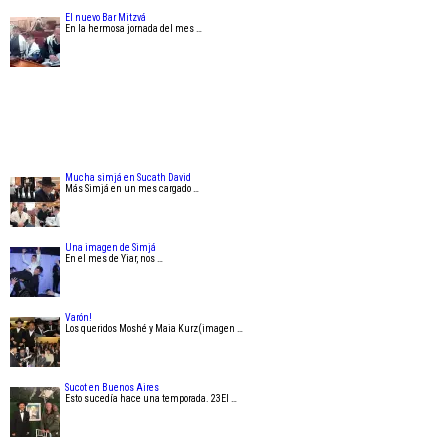
El nuevo Bar Mitzvá
En la hermosa jornada del mes …
Mucha simjá en Sucath David
Más Simjá en un mes cargado …
Una imagen de Simjá
En el mes de Yiar, nos …
Varón!
Los queridos Moshé y Maia Kurz(imagen …
Sucot en Buenos Aires
Esto sucedía hace una temporada. 23El …