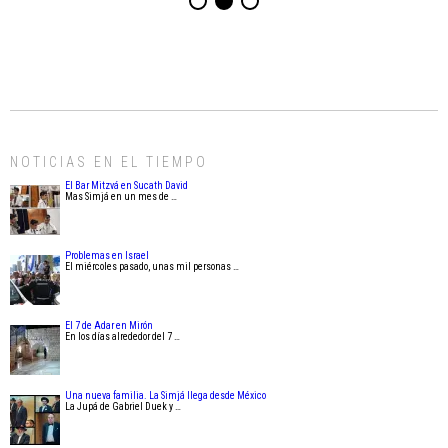
NOTICIAS EN EL TIEMPO
El Bar Mitzvá en Sucath David
Mas Simjá en un mes de …
Problemas en Israel
El miércoles pasado, unas mil personas …
El 7 de Adar en Mirón
En los días alrededor del 7 …
Una nueva familia. La Simjá llega desde México
La Jupá de Gabriel Duek y …