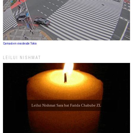
Camará en vivo desde Tokio
LEILUI NISHMAT
Leilui Nishmat Refael Shelomo ben Latife Selem ZL