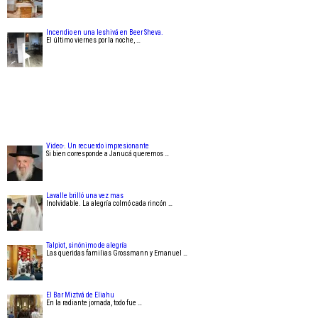
Incendio en una Ieshivá en Beer Sheva.
El último viernes por la noche, …
Video-. Un recuerdo impresionante
Si bien corresponde a Janucá queremos …
Lavalle brilló una vez mas
Inolvidable. La alegría colmó cada rincón …
Talpiot, sinónimo de alegría
Las queridas familias Grossmann y Emanuel …
El Bar Miztvá de Eliahu
En la radiante jornada, todo fue …