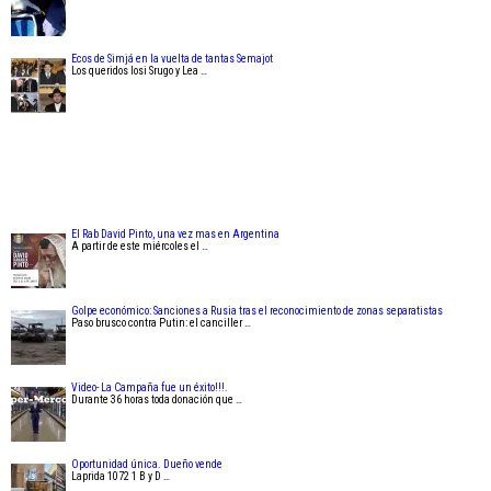
Ecos de Simjá en la vuelta de tantas Semajot
Los queridos Iosi Srugo y Lea …
El Rab David Pinto, una vez mas en Argentina
A partir de este miércoles el …
Golpe económico: Sanciones a Rusia tras el reconocimiento de zonas separatistas
Paso brusco contra Putin: el canciller …
Video- La Campaña fue un éxito!!!.
Durante 36 horas toda donación que …
Oportunidad única. Dueño vende
Laprida 1072 1 B y D …