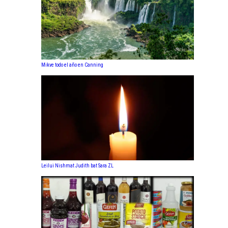
Mikve todo el año en Canning
Leilui Nishmat Judith bat Sara ZL