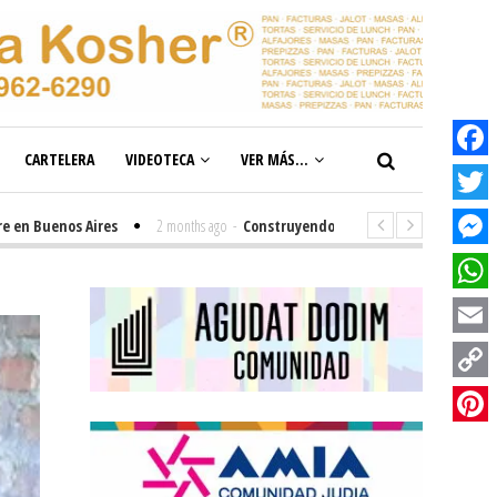
CARTELERA
VIDEOTECA
VER MÁS...
Facebook
Twitter
uenos Aires
2 months ago
-
Construyendo el futuro de la inclusión en nu
Messenge
WhatsAp
Email
Copy
Link
Pinterest