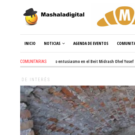
INICIO
NOTICIAS
AGENDA DE EVENTOS
COMUNITA
3 weeks ago
-
Renovado entusiasmo en el Beit Midrash Ohel Yosef Moshe
COMUNITARIAS
DE INTERÉS