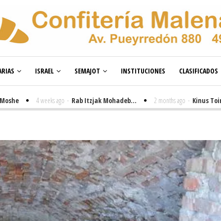
RIAS
ISRAEL
SEMAJOT
INSTITUCIONES
CLASIFICADOS
4 weeks ago
-
Rab Itzjak Mohadeb...
2 months ago
-
Kinus Toire en B