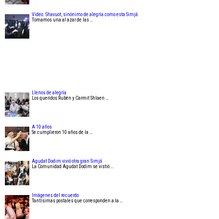
Video. Shavuot, sinónimo de alegría como esta Simjá
Tomamos una al azar de las …
Llenos de alegría
Los queridos Rubén y Carmit Shlaen …
A 10 años
Se cumplieron 10 años de la …
Agudat Dodim vivió otra gran Simjá
La Comunidad Agudat Dodim se vistió …
Imágenes del recuerdo
Tantísimas postales que corresponden a la …