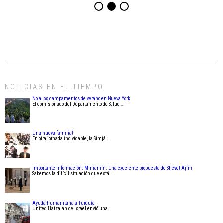
NOTICIAS EN EL TIEMPO
No a los campamentos de verano en Nueva York
El comisionado del Departamento de Salud …
Una nueva familia!
En otra jornada inolvidable, la Simjá …
Importante información. Minianim. Una excelente propuesta de Shevet Ajím
Sabemos la difícil situación que está …
Ayuda humanitaria a Turquía
United Hatzalah de Israel envió una …