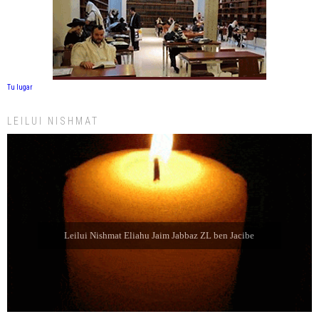
Tu lugar
LEILUI NISHMAT
Leilui Nishmat Eliahu Jaim Jabbaz ZL ben Jacibe