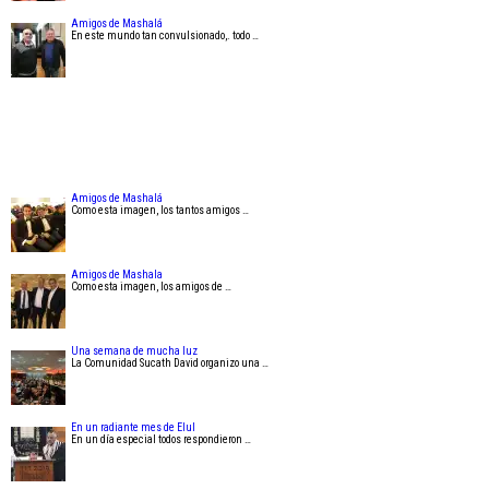
Amigos de Mashalá
En este mundo tan convulsionado,. todo …
Amigos de Mashalá
Como esta imagen, los tantos amigos …
Amigos de Mashala
Como esta imagen, los amigos de …
Una semana de mucha luz
La Comunidad Sucath David organizo una …
En un radiante mes de Elul
En un día especial todos respondieron …