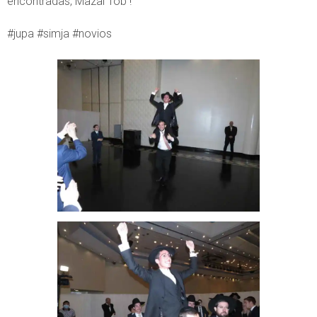
encontradas, Mazal Tob !
#jupa #simja #novios