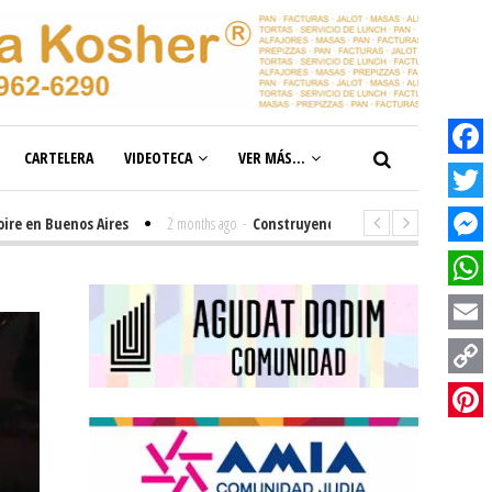
CARTELERA
VIDEOTECA
VER MÁS...
Facebook
Twitter
 Buenos Aires
2 months ago
-
Construyendo el futuro de la inclusión en 
Messenge
WhatsAp
Email
Copy
Link
Pinterest