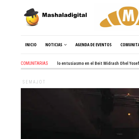
INICIO
NOTICIAS
AGENDA DE EVENTOS
COMUNITA
3 weeks ago
-
Renovado entusiasmo en el Beit Midrash Ohel Yosef Mosh
COMUNITARIAS
SEMAJOT