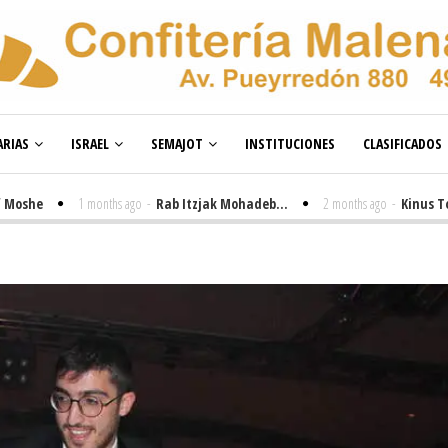
RIAS
ISRAEL
SEMAJOT
INSTITUCIONES
CLASIFICADOS
e
1 months ago
-
Rab Itzjak Mohadeb...
2 months ago
-
Kinus Toire en