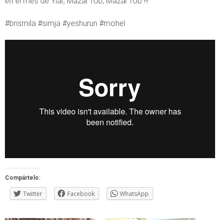
en el mes de Yiar, Mazal Tob, Mazal Tob !!!
#brismila #simja #yeshurun #mohel
Compártelo:
Twitter
Facebook
WhatsApp