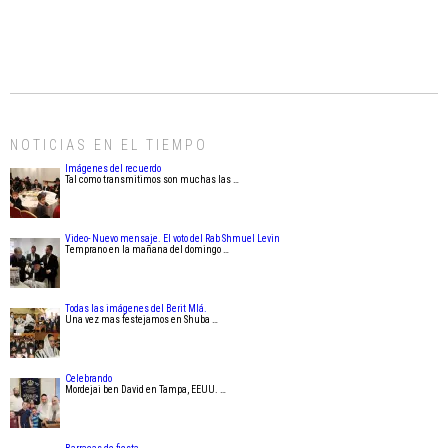
NOTICIAS EN EL TIEMPO
Imágenes del recuerdo
Tal como transmitimos son muchas las …
Video- Nuevo mensaje. El voto del Rab Shmuel Levin
Temprano en la mañana del domingo …
Todas las imágenes del Berit Mlá.
Una vez mas festejamos en Shuba …
Celebrando
Mordejai ben David en Tampa, EEUU. …