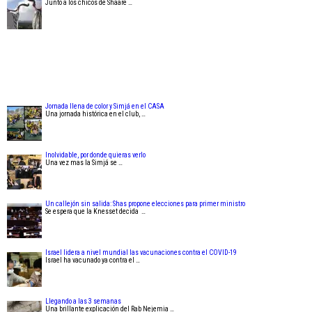
Junto a los chicos de Shaare …
Jornada llena de color y Simjá en el CASA
Una jornada histórica en el club, …
Inolvidable, por donde quieras verlo
Una vez mas la Simjá se …
Un callejón sin salida: Shas propone elecciones para primer ministro
Se espera que la Knesset decida …
Israel lidera a nivel mundial las vacunaciones contra el COVID-19
Israel ha vacunado ya contra el …
Llegando a las 3 semanas
Una brillante explicación del Rab Nejemia …