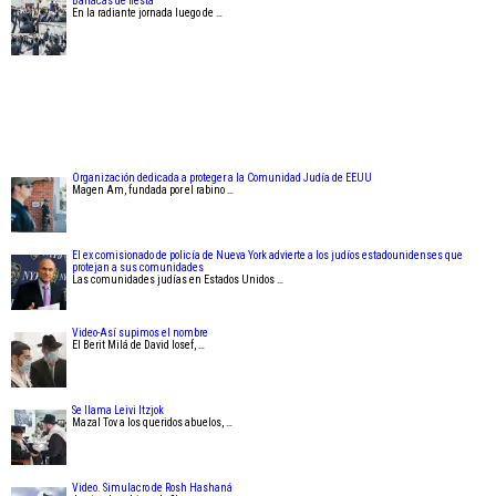
Barracas de fiesta
En la radiante jornada luego de …
Organización dedicada a proteger a la Comunidad Judía de EEUU
Magen Am, fundada por el rabino …
El ex comisionado de policía de Nueva York advierte a los judíos estadounidenses que
protejan a sus comunidades
Las comunidades judías en Estados Unidos …
Video-Así supimos el nombre
El Berit Milá de David Iosef, …
Se llama Leivi Itzjok
Mazal Tov a los queridos abuelos, …
Video. Simulacro de Rosh Hashaná