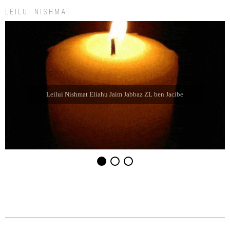
LEILUI NISHMAT
Leilui Nishmat Sara bat Farida Chabube ZL