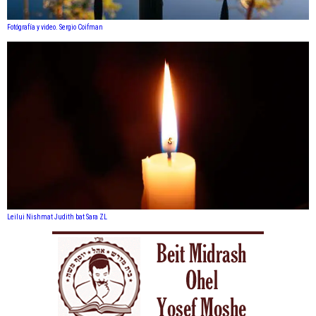
Fotógrafía y video. Sergio Coifman
Leilui Nishmat Judith bat Sara ZL