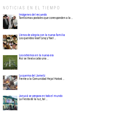
NOTICIAS EN EL TIEMPO
Imágenes del recuerdo
Tantísimas postales que corresponden a la …
Llenos de alegria con la nueva familia
Los queridos Iosef Levy y Yael …
Los extremos en la nueva era
Así se llevó a cabo una …
La quema del Jametz
Frente a la Comunidad Hejal Hatorá …
Janucá se prepara en todo el mundo
La Fiesta de la luz, tal …