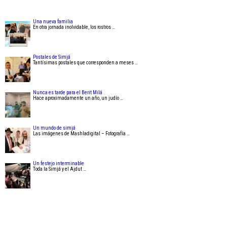
Una nueva familia
En otra jornada inolvidable, los rostros …
Postales de Simjá
Tantísimas postales que corresponden a meses …
Nunca es tarde para el Berit Milá
Hace aproximadamente un año, un judío …
Un mundo de simjá
Las imágenes de Mashladigital – Fotografía …
Un festejo interminable
Toda la Simjá y el Ajdut …