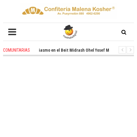
enovado entusiasmo en el Beit Midrash Ohel Yosef Moshe
4 weeks ago
-
COMUNITARIAS
Para despues de Pesaj preparate para otro de semana inspirador en Panam