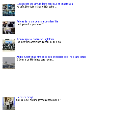
Luego de los Jaguím, la fiesta continuó en Shaare Sión
Hakafot Sheniot en Shaare Sión sobre …
Felices de hablar de esta nueva familia
La Jupá de los queridos Eli …
Kinus especial en Nueva Inglaterra
Los mentores veteranos, Rabaním, guían a …
Audio. Argentina entre los paises prohibidos para ingresar a Israel
El Comité de Ministros para hacer …
Llenos de Simjá
Shuba Israel en una jornada espectacular …