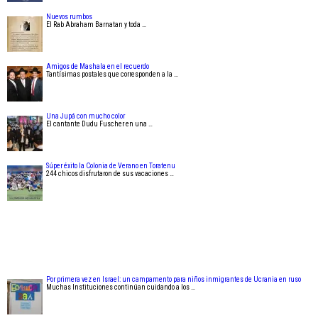
Nuevos rumbos
El Rab Abraham Barnatan y toda …
Amigos de Mashala en el recuerdo
Tantísimas postales que corresponden a la …
Una Jupá con mucho color
El cantante Dudu Fuscher en una …
Súper éxito la Colonia de Verano en Toratenu
244 chicos disfrutaron de sus vacaciones …
Por primera vez en Israel: un campamento para niños inmigrantes de Ucrania en ruso
Muchas Instituciones continúan cuidando a los …