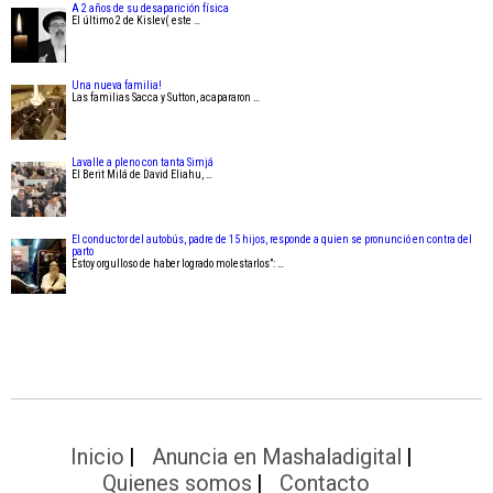
A 2 años de su desaparición física
El último 2 de Kislev( este …
Una nueva familia!
Las familias Sacca y Sutton, acapararon …
Lavalle a pleno con tanta Simjá
El Berit Milá de David Eliahu, …
El conductor del autobús, padre de 15 hijos, responde a quien se pronunció en contra del
parto
Estoy orgulloso de haber logrado molestarlos”: …
Inicio
Anuncia en Mashaladigital
Quienes somos
Contacto